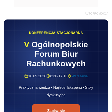
AUTOPROMOCJA
KONFERENCJA STACJONARNA
V
Ogólnopolskie
Forum Biur
Rachunkowych
16.09.2026
8:30-17:10
Warszawa
Praktyczna wiedza • Najlepsi Eksperci • Stoły
dyskusyjne
Zapisz się