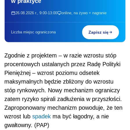
w praktyce
26.08.2026 r., 9:00-13:00
online, na żywo + nagranie
Liczba miejsc ograniczona
Zapisz się
Zgodnie z projektem – w razie wzrostu stóp
procentowych ustalanych przez Radę Polityki
Pieniężnej – wzrost poziomu odsetek
maksymalnych będzie zbliżony do wzrostu
stóp rynkowych. Nowy mechanizm ograniczy
zatem ryzyko spirali zadłużenia w przyszłości.
Zaproponowany mechanizm powoduje, że ten
wzrost lub
spadek
ma być łagodny, a nie
gwałtowny. (PAP)