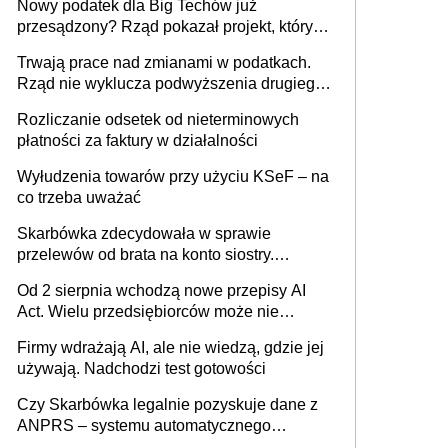
Nowy podatek dla Big Techów już
przesądzony? Rząd pokazał projekt, który
może zmienić zasady gry w Polsce
Trwają prace nad zmianami w podatkach.
Rząd nie wyklucza podwyższenia drugiego
progu PIT
Rozliczanie odsetek od nieterminowych
płatności za faktury w działalności
Wyłudzenia towarów przy użyciu KSeF – na
co trzeba uważać
Skarbówka zdecydowała w sprawie
przelewów od brata na konto siostry.
Pieniądze z emerytury mamy wyglądały jak
Od 2 sierpnia wchodzą nowe przepisy AI
darowizna, ale podatku jednak nie będzie
Act. Wielu przedsiębiorców może nie
wiedzieć, że dotyczą także ich
Firmy wdrażają AI, ale nie wiedzą, gdzie jej
używają. Nadchodzi test gotowości
Czy Skarbówka legalnie pozyskuje dane z
ANPRS – systemu automatycznego
rozpoznawania tablic rejestracyjnych