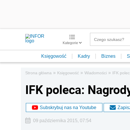
Kategorie
Księgowość
Kadry
Biznes
S
»
»
»
Strona główna
Księgowość
Wiadomości
IFK pole
IFK poleca: Nagrod
Subskrybuj nas na Youtube
Zapisz
09 października 2015, 07:54