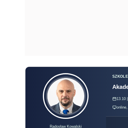
SZKOLE
Akade
13.10 |
online
Radosław Kowalski