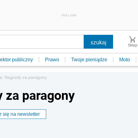
REKLAMA
Sklep
ektor publiczny
Prawo
Twoje pieniądze
Moto
ca: Nagrody za paragony
y za paragony
 się na newsletter