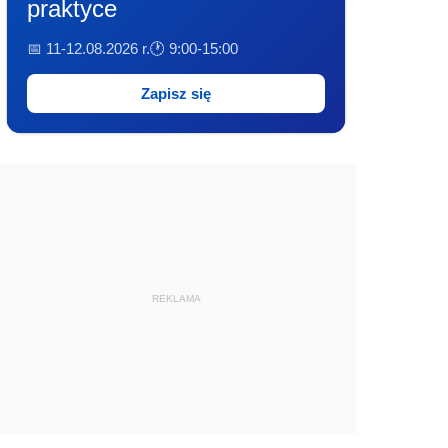
praktyce
📅 11-12.08.2026 r.
🕐 9:00-15:00
Zapisz się
REKLAMA