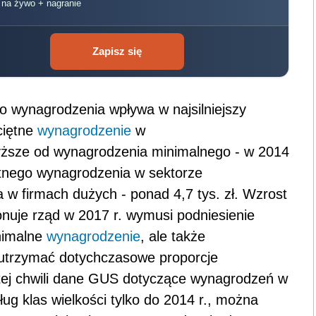
, na żywo + nagranie
Zapisz się
 wynagrodzenia wpływa w najsilniejszy
ciętne
wynagrodzenie
w
wyższe od wynagrodzenia minimalnego - w 2014
iętnego wynagrodzenia w sektorze
 a w firmach dużych - ponad 4,7 tys. zł. Wzrost
nuje rząd w 2017 r. wymusi podniesienie
nimalne
wynagrodzenie
, ale także
 utrzymać dotychczasowe proporcje
ej chwili dane GUS dotyczące wynagrodzeń w
ug klas wielkości tylko do 2014 r., można