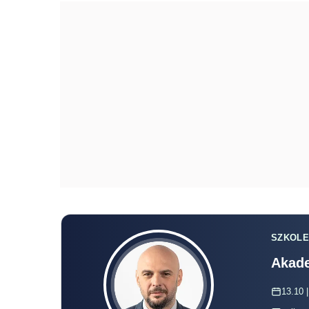
SZKOLE
Akade
13.10 |