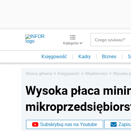
Kategorie
Księgowość
Kadry
Biznes
S
»
»
»
Strona główna
Księgowość
Wiadomości
Wysoka p
Wysoka płaca mini
mikroprzedsiębior
Subskrybuj nas na Youtube
Zapisz