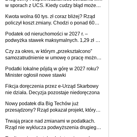
w sporach z UCS. Kiedy cudzy błąd może
stać się Twoim problemem
Kwota wolna 60 tys. zł coraz bliżej? Rząd
policzył koszt zmiany. Chodzi o ponad 60
mld zł
Podatek od nieruchomości w 2027 r. –
podwyżka stawek maksymalnych. 1,29 zł za
1 m2 mieszkania, 36,49 zł za 1 m2
Czy za okres, w którym „przekształcono”
budynków i lokali związanych z
samozatrudnienie w umowę o pracę można
prowadzeniem działalności gospodarczej
wystawić faktury korygujące? Rozwiązanie
Podatki lokalne pójdą w górę w 2027 roku?
umowy cywilnoprawnej jedynym
Minister ogłosił nowe stawki
racjonalnym wyjściem
Fikcja doręczenia przez e-Urząd Skarbowy
nie działa. Decyzja pozostaje niedoręczona
Nowy podatek dla Big Techów już
przesądzony? Rząd pokazał projekt, który
może zmienić zasady gry w Polsce
Trwają prace nad zmianami w podatkach.
Rząd nie wyklucza podwyższenia drugiego
progu PIT