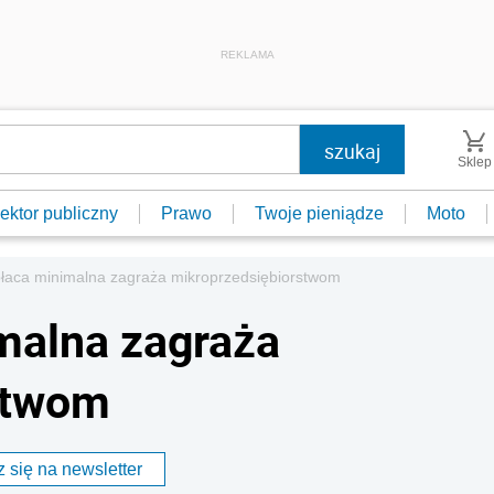
REKLAMA
Sklep
ektor publiczny
Prawo
Twoje pieniądze
Moto
łaca minimalna zagraża mikroprzedsiębiorstwom
malna zagraża
stwom
 się na newsletter