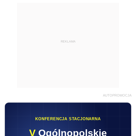
REKLAMA
AUTOPROMOCJA
KONFERENCJA STACJONARNA
V
Ogólnopolskie