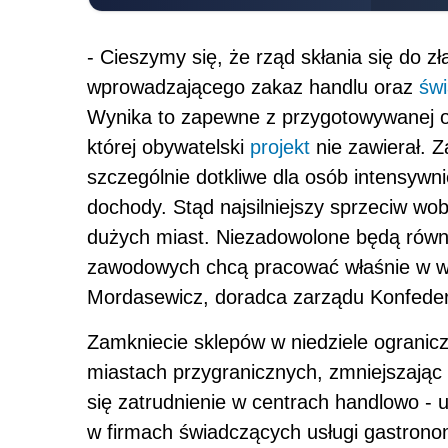
- Cieszymy się, że rząd skłania się do z
wprowadzającego zakaz handlu oraz
św
Wynika to zapewne z przygotowywanej ob
której obywatelski
projekt
nie zawierał. Z
szczególnie dotkliwe dla osób intensywn
dochody. Stąd najsilniejszy sprzeciw w
dużych miast. Niezadowolone będą równi
zawodowych chcą pracować właśnie w we
Mordasewicz, doradca zarządu Konfedera
Zamkniecie sklepów w niedziele ogranic
miastach przygranicznych, zmniejszając
się zatrudnienie w centrach handlowo - u
w firmach świadczących usługi gastronom