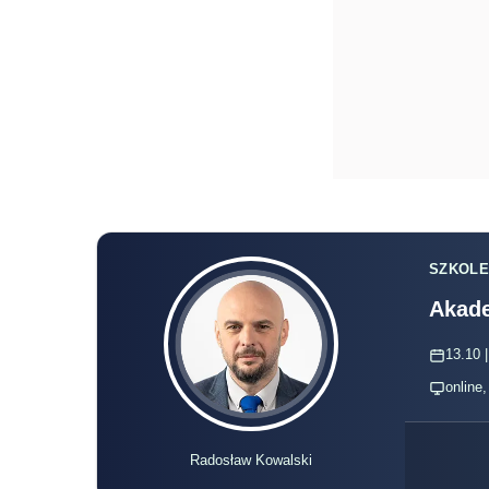
SZKOLE
Akade
13.10 |
online
Radosław Kowalski