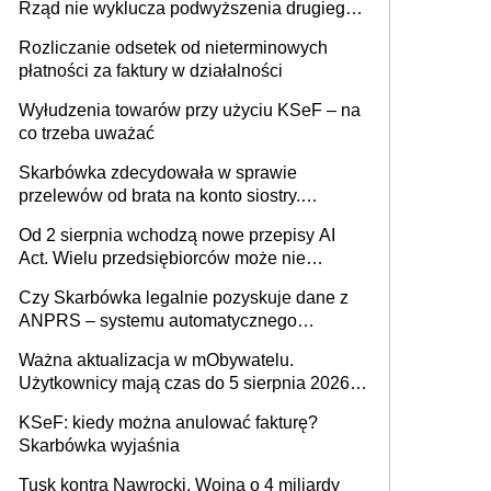
Rząd nie wyklucza podwyższenia drugiego
progu PIT
Rozliczanie odsetek od nieterminowych
płatności za faktury w działalności
Wyłudzenia towarów przy użyciu KSeF – na
co trzeba uważać
Skarbówka zdecydowała w sprawie
przelewów od brata na konto siostry.
Pieniądze z emerytury mamy wyglądały jak
Od 2 sierpnia wchodzą nowe przepisy AI
darowizna, ale podatku jednak nie będzie
Act. Wielu przedsiębiorców może nie
wiedzieć, że dotyczą także ich
Czy Skarbówka legalnie pozyskuje dane z
ANPRS – systemu automatycznego
rozpoznawania tablic rejestracyjnych
Ważna aktualizacja w mObywatelu.
pojazdów z kamer drogowych?
Użytkownicy mają czas do 5 sierpnia 2026
roku
KSeF: kiedy można anulować fakturę?
Skarbówka wyjaśnia
Tusk kontra Nawrocki. Wojna o 4 miliardy