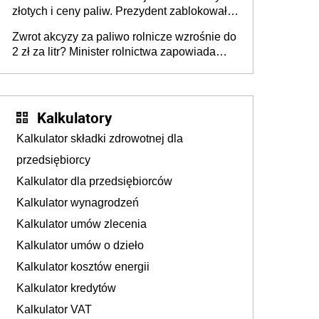
złotych i ceny paliw. Prezydent zablokował
ustawę, premier mówi o „ciosie
Zwrot akcyzy za paliwo rolnicze wzrośnie do
wymierzonym we wszystkich polskich
2 zł za litr? Minister rolnictwa zapowiada
kierowców”
ważne zmiany dla rolników
Kalkulatory
Kalkulator składki zdrowotnej dla
przedsiębiorcy
Kalkulator dla przedsiębiorców
Kalkulator wynagrodzeń
Kalkulator umów zlecenia
Kalkulator umów o dzieło
Kalkulator kosztów energii
Kalkulator kredytów
Kalkulator VAT