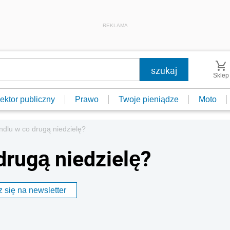
REKLAMA
Sklep
ektor publiczny
Prawo
Twoje pieniądze
Moto
dlu w co drugą niedzielę?
drugą niedzielę?
 się na newsletter