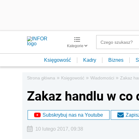
Kategorie
Księgowość
Kadry
Biznes
S
»
»
»
Strona główna
Księgowość
Wiadomości
Zakaz han
Zakaz handlu w co 
Subskrybuj nas na Youtube
Zapisz
10 lutego 2017, 09:38