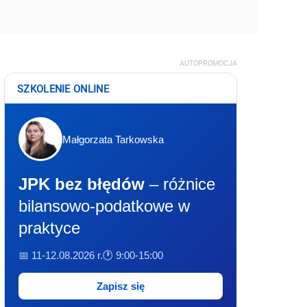
AUTOPROMOCJA
SZKOLENIE ONLINE
Małgorzata Tarkowska
JPK bez błędów
– różnice
bilansowo-podatkowe w
praktyce
📅 11-12.08.2026 r.
🕐 9:00-15:00
Zapisz się