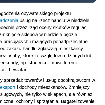
łagodzenia obywatelskiego projektu
iadczenia
usług na rzecz handlu w niedziele.
ecnie przez rząd oceny skutków regulacji,
amknięcie sklepów w niedziele będzie
ie pracujących i mających ponadprzeciętne
obec zakazu handlu zgłaszają mieszkańcy
eż osoby, które ze względów rodzinnych lub
ekendy, np. studenci - mówi Jeremi
cji Lewiatan.
zy sprzedaż towarów i usług obcokrajowcom w
eksport
i dochody mieszkańców. Zmniejszy
sługowych, nie tylko w sklepach, ale również
iczne, ochrony i sprzątania. Bagatelizowanie