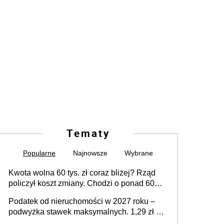
Tematy
Popularne
Najnowsze
Wybrane
Kwota wolna 60 tys. zł coraz bliżej? Rząd
policzył koszt zmiany. Chodzi o ponad 60
mld zł
Podatek od nieruchomości w 2027 roku –
podwyżka stawek maksymalnych. 1,29 zł za
1 m2 mieszkania, 36,49 zł za 1 m2