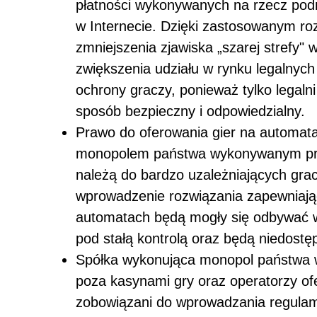
płatności wykonywanych na rzecz podm
w Internecie. Dzięki zastosowanym ro
zmniejszenia zjawiska „szarej strefy"
zwiększenia udziału w rynku legalnych
ochrony graczy, ponieważ tylko legaln
sposób bezpieczny i odpowiedzialny.
Prawo do oferowania gier na automat
monopolem państwa wykonywanym prz
należą do bardzo uzależniających gra
wprowadzenie rozwiązania zapewniają
automatach będą mogły się odbywać w
pod stałą kontrolą oraz będą niedostęp
Spółka wykonująca monopol państwa w
poza kasynami gry oraz operatorzy of
zobowiązani do wprowadzania regulami