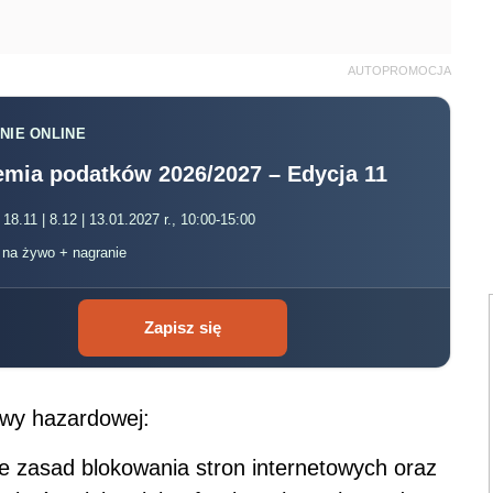
AUTOPROMOCJA
NIE ONLINE
mia podatków 2026/2027 – Edycja 11
 18.11 | 8.12 | 13.01.2027 r., 10:00-15:00
, na żywo + nagranie
Zapisz się
awy hazardowej:
e zasad blokowania stron internetowych oraz