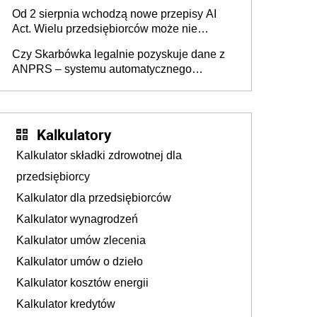
Pieniądze z emerytury mamy wyglądały jak
Od 2 sierpnia wchodzą nowe przepisy AI
darowizna, ale podatku jednak nie będzie
Act. Wielu przedsiębiorców może nie
wiedzieć, że dotyczą także ich
Czy Skarbówka legalnie pozyskuje dane z
ANPRS – systemu automatycznego
rozpoznawania tablic rejestracyjnych
pojazdów z kamer drogowych?
Kalkulatory
Kalkulator składki zdrowotnej dla
przedsiębiorcy
Kalkulator dla przedsiębiorców
Kalkulator wynagrodzeń
Kalkulator umów zlecenia
Kalkulator umów o dzieło
Kalkulator kosztów energii
Kalkulator kredytów