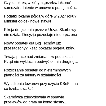
Czy za okres, w którym „przekształcono”
budynków i lokali związanych z
samozatrudnienie w umowę o pracę można
prowadzeniem działalności gospodarczej
wystawić faktury korygujące? Rozwiązanie
Podatki lokalne pójdą w górę w 2027 roku?
umowy cywilnoprawnej jedynym
Minister ogłosił nowe stawki
racjonalnym wyjściem
Fikcja doręczenia przez e-Urząd Skarbowy
nie działa. Decyzja pozostaje niedoręczona
Nowy podatek dla Big Techów już
przesądzony? Rząd pokazał projekt, który
może zmienić zasady gry w Polsce
Trwają prace nad zmianami w podatkach.
Rząd nie wyklucza podwyższenia drugiego
progu PIT
Rozliczanie odsetek od nieterminowych
płatności za faktury w działalności
Wyłudzenia towarów przy użyciu KSeF – na
co trzeba uważać
Skarbówka zdecydowała w sprawie
przelewów od brata na konto siostry.