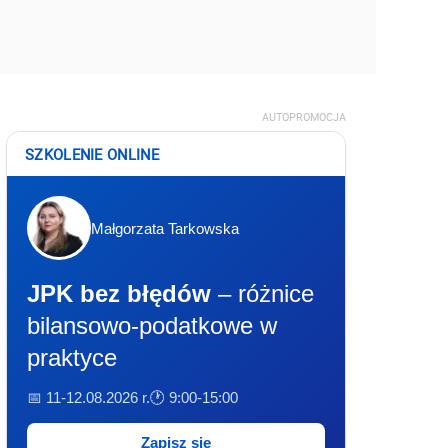
AUTOPROMOCJA
SZKOLENIE ONLINE
Małgorzata Tarkowska
JPK bez błędów
– różnice
bilansowo-podatkowe w
praktyce
📅 11-12.08.2026 r.
🕐 9:00-15:00
Zapisz się