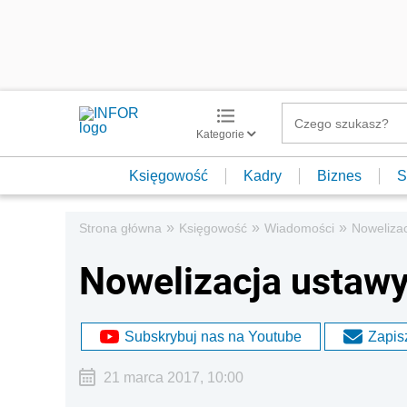
Kategorie
Księgowość
Kadry
Biznes
S
»
»
»
Strona główna
Księgowość
Wiadomości
Noweliza
Nowelizacja ustaw
Subskrybuj nas na Youtube
Zapisz
21 marca 2017, 10:00