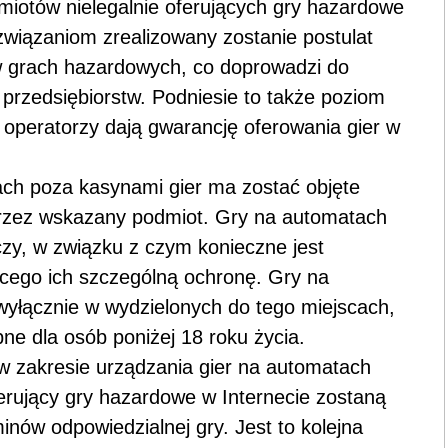
iotów nielegalnie oferujących gry hazardowe
związaniom zrealizowany zostanie postulat
 w grach hazardowych, co doprowadzi do
 przedsiębiorstw. Podniesie to także poziom
i operatorzy dają gwarancję oferowania gier w
ach poza kasynami gier ma zostać objęte
ez wskazany podmiot. Gry na automatach
czy, w związku z czym konieczne jest
cego ich szczególną ochronę. Gry na
yłącznie w wydzielonych do tego miejscach,
ne dla osób poniżej 18 roku życia.
 zakresie urządzania gier na automatach
erujący gry hazardowe w Internecie zostaną
nów odpowiedzialnej gry. Jest to kolejna