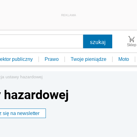
REKLAMA
Sklep
ektor publiczny
Prawo
Twoje pieniądze
Moto
cja ustawy hazardowej
y hazardowej
 się na newsletter