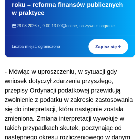
roku – reforma finansów publicznych
w praktyce
26.08.2026 r., 9:00-13:00
online, na żywo + nagranie
Liczba miejsc ograniczona
Zapisz się
- Mówiąc w uproszczeniu, w sytuacji gdy
wniosek dotyczył zdarzenia przyszłego,
przepisy Ordynacji podatkowej przewidują
zwolnienie z podatku w zakresie zastosowania
się do interpretacji, która następnie została
zmieniona. Zmiana interpretacji wywołuje w
takich przypadkach skutek, poczynając od
następnego okresu rozliczeniowego w danym