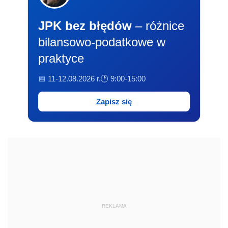
JPK bez błędów
– różnice
bilansowo-podatkowe w
praktyce
📅 11-12.08.2026 r.
🕐 9:00-15:00
Zapisz się
REKLAMA