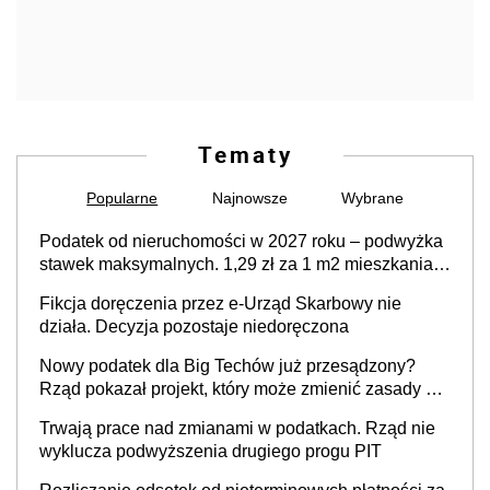
Tematy
Popularne
Najnowsze
Wybrane
Podatek od nieruchomości w 2027 roku – podwyżka
stawek maksymalnych. 1,29 zł za 1 m2 mieszkania,
36,49 zł za 1 m2 budynków i lokali związanych z
Fikcja doręczenia przez e-Urząd Skarbowy nie
prowadzeniem działalności gospodarczej
działa. Decyzja pozostaje niedoręczona
Nowy podatek dla Big Techów już przesądzony?
Rząd pokazał projekt, który może zmienić zasady gry
w Polsce
Trwają prace nad zmianami w podatkach. Rząd nie
wyklucza podwyższenia drugiego progu PIT