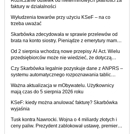
Rozliczanie odsetek od nieterminowych płatności za
faktury w działalności
Wyłudzenia towarów przy użyciu KSeF – na co
trzeba uważać
Skarbówka zdecydowała w sprawie przelewów od
brata na konto siostry. Pieniądze z emerytury mamy
wyglądały jak darowizna, ale podatku jednak nie
Od 2 sierpnia wchodzą nowe przepisy AI Act. Wielu
będzie
przedsiębiorców może nie wiedzieć, że dotyczą
także ich
Czy Skarbówka legalnie pozyskuje dane z ANPRS –
systemu automatycznego rozpoznawania tablic
rejestracyjnych pojazdów z kamer drogowych?
Ważna aktualizacja w mObywatelu. Użytkownicy
mają czas do 5 sierpnia 2026 roku
KSeF: kiedy można anulować fakturę? Skarbówka
wyjaśnia
Tusk kontra Nawrocki. Wojna o 4 miliardy złotych i
ceny paliw. Prezydent zablokował ustawę, premier
mówi o „ciosie wymierzonym we wszystkich polskich