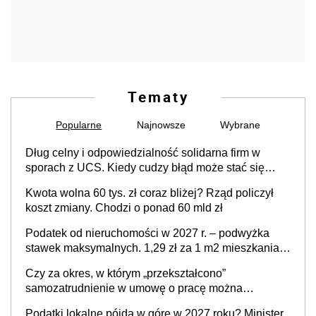
Tematy
Popularne
Najnowsze
Wybrane
Dług celny i odpowiedzialność solidarna firm w
sporach z UCS. Kiedy cudzy błąd może stać się
Twoim problemem
Kwota wolna 60 tys. zł coraz bliżej? Rząd policzył
koszt zmiany. Chodzi o ponad 60 mld zł
Podatek od nieruchomości w 2027 r. – podwyżka
stawek maksymalnych. 1,29 zł za 1 m2 mieszkania,
36,49 zł za 1 m2 budynków i lokali związanych z
Czy za okres, w którym „przekształcono”
prowadzeniem działalności gospodarczej
samozatrudnienie w umowę o pracę można
wystawić faktury korygujące? Rozwiązanie umowy
Podatki lokalne pójdą w górę w 2027 roku? Minister