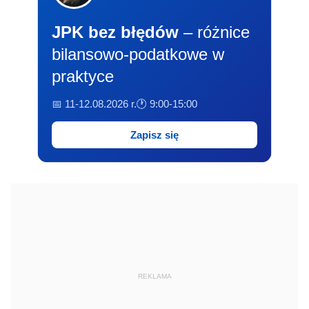
JPK bez błędów
– różnice
bilansowo-podatkowe w
praktyce
📅 11-12.08.2026 r.
🕐 9:00-15:00
Zapisz się
REKLAMA