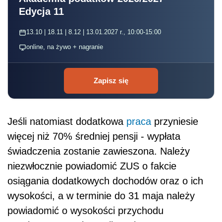
Edycja 11
13.10 | 18.11 | 8.12 | 13.01.2027 r., 10:00-15:00
online, na żywo + nagranie
Zapisz się
Jeśli natomiast dodatkowa
praca
przyniesie
więcej niż 70% średniej pensji - wypłata
świadczenia zostanie zawieszona. Należy
niezwłocznie powiadomić ZUS o fakcie
osiągania dodatkowych dochodów oraz o ich
wysokości, a w terminie do 31 maja należy
powiadomić o wysokości przychodu