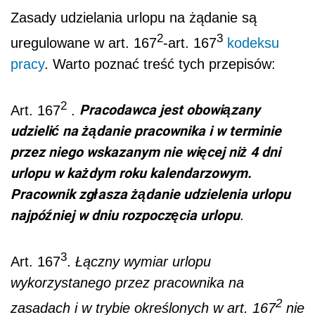
Zasady udzielania urlopu na żądanie są
2
3
uregulowane w art. 167
-art. 167
kodeksu
pracy
. Warto poznać treść tych przepisów:
2
Pracodawca jest obowiązany
Art. 167
.
udzielić na żądanie pracownika i w terminie
przez niego wskazanym nie więcej niż 4 dni
urlopu w każdym roku kalendarzowym.
Pracownik zgłasza żądanie udzielenia urlopu
najpóźniej w dniu rozpoczęcia urlopu
.
3
Art. 167
.
Łączny wymiar urlopu
wykorzystanego przez pracownika na
2
zasadach i w trybie określonych w art. 167
nie