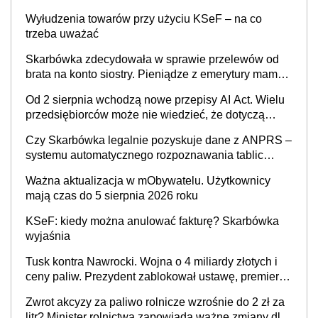
Wyłudzenia towarów przy użyciu KSeF – na co
trzeba uważać
Skarbówka zdecydowała w sprawie przelewów od
brata na konto siostry. Pieniądze z emerytury mamy
wyglądały jak darowizna, ale podatku jednak nie
Od 2 sierpnia wchodzą nowe przepisy AI Act. Wielu
będzie
przedsiębiorców może nie wiedzieć, że dotyczą
także ich
Czy Skarbówka legalnie pozyskuje dane z ANPRS –
systemu automatycznego rozpoznawania tablic
rejestracyjnych pojazdów z kamer drogowych?
Ważna aktualizacja w mObywatelu. Użytkownicy
mają czas do 5 sierpnia 2026 roku
KSeF: kiedy można anulować fakturę? Skarbówka
wyjaśnia
Tusk kontra Nawrocki. Wojna o 4 miliardy złotych i
ceny paliw. Prezydent zablokował ustawę, premier
mówi o „ciosie wymierzonym we wszystkich polskich
Zwrot akcyzy za paliwo rolnicze wzrośnie do 2 zł za
kierowców”
litr? Minister rolnictwa zapowiada ważne zmiany dla