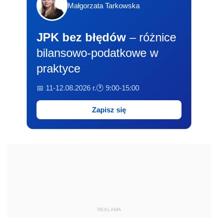
Małgorzata Tarkowska
JPK bez błędów
– różnice
bilansowo-podatkowe w
praktyce
📅 11-12.08.2026 r.
🕐 9:00-15:00
Zapisz się
REKLAMA