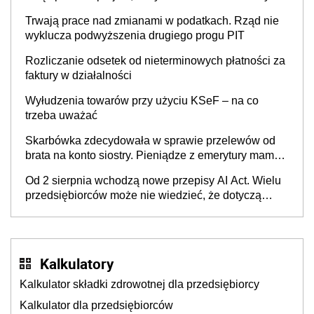
w Polsce
Trwają prace nad zmianami w podatkach. Rząd nie
wyklucza podwyższenia drugiego progu PIT
Rozliczanie odsetek od nieterminowych płatności za
faktury w działalności
Wyłudzenia towarów przy użyciu KSeF – na co
trzeba uważać
Skarbówka zdecydowała w sprawie przelewów od
brata na konto siostry. Pieniądze z emerytury mamy
wyglądały jak darowizna, ale podatku jednak nie
Od 2 sierpnia wchodzą nowe przepisy AI Act. Wielu
będzie
przedsiębiorców może nie wiedzieć, że dotyczą
także ich
Kalkulatory
Kalkulator składki zdrowotnej dla przedsiębiorcy
Kalkulator dla przedsiębiorców