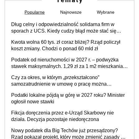
Popularne
Najnowsze
Wybrane
Dług celny i odpowiedzialność solidarna firm w
sporach z UCS. Kiedy cudzy błąd może stać się
Twoim problemem
Kwota wolna 60 tys. zł coraz bliżej? Rząd policzył
koszt zmiany. Chodzi o ponad 60 mld zł
Podatek od nieruchomości w 2027 r. – podwyżka
stawek maksymalnych. 1,29 zł za 1 m2 mieszkania,
36,49 zł za 1 m2 budynków i lokali związanych z
Czy za okres, w którym „przekształcono”
prowadzeniem działalności gospodarczej
samozatrudnienie w umowę o pracę można
wystawić faktury korygujące? Rozwiązanie umowy
Podatki lokalne pójdą w górę w 2027 roku? Minister
cywilnoprawnej jedynym racjonalnym wyjściem
ogłosił nowe stawki
Fikcja doręczenia przez e-Urząd Skarbowy nie
działa. Decyzja pozostaje niedoręczona
Nowy podatek dla Big Techów już przesądzony?
Rząd pokazał projekt, który może zmienić zasady gry