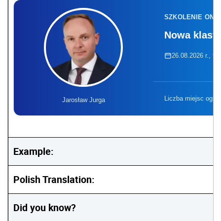
SZKOLENIE ONL
Nowa klasyf
26.08.2026 r., 9:
Liczba miejsc ogra
Jarosław Jurga
Example:
Polish Translation:
Did you know?