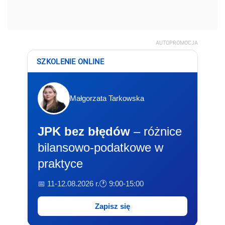
AUTOPROMOCJA
SZKOLENIE ONLINE
Małgorzata Tarkowska
JPK bez błędów
– różnice
bilansowo-podatkowe w
praktyce
📅 11-12.08.2026 r.
🕐 9:00-15:00
Zapisz się