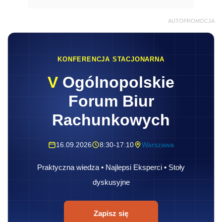
AUTOPROMOCJA
KONFERENCJA STACJONARNA
V
Ogólnopolskie
Forum Biur
Rachunkowych
16.09.2026
8:30-17:10
Warszawa
Praktyczna wiedza • Najlepsi Eksperci • Stoły
dyskusyjne
Zapisz się