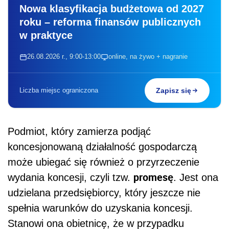
Nowa klasyfikacja budżetowa od 2027
roku – reforma finansów publicznych
w praktyce
26.08.2026 r., 9:00-13:00
online, na żywo + nagranie
Liczba miejsc ograniczona
Zapisz się
Podmiot, który zamierza podjąć
koncesjonowaną działalność gospodarczą
może ubiegać się również o przyrzeczenie
promesę
wydania koncesji, czyli tzw.
. Jest ona
udzielana przedsiębiorcy, który jeszcze nie
spełnia warunków do uzyskania koncesji.
Stanowi ona obietnicę, że w przypadku