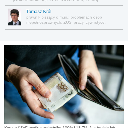
Tomasz Król
prawnik piszący o m.in.: problemach osób
niepełnosprawnych, ZUS, pracy, cywilistyce,
administracji, przedsiębiorcach, podatkach
Kary w KSeF według wskaźnika 100% i 18,7%. Nie będzie ich