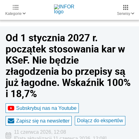
Kategorie
Serwisy
Od 1 stycznia 2027 r.
początek stosowania kar w
KSeF. Nie będzie
złagodzenia bo przepisy są
już łagodne. Wskaźnik 100%
i 18,7%
Subskrybuj nas na Youtube
Dołącz do ekspertów
Zapisz się na newsletter
11 czerwca 2026, 12:08
[Data aktualizacji 11 czerwca 2026, 12:08]