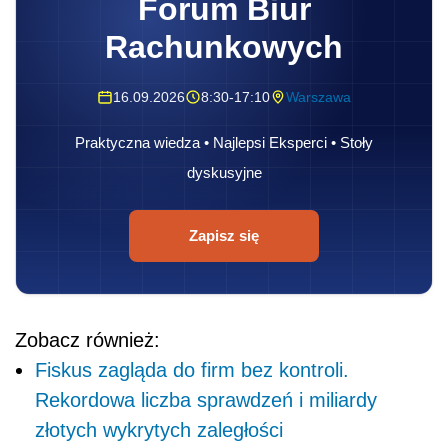
Forum Biur
Rachunkowych
16.09.2026
8:30-17:10
Warszawa
Praktyczna wiedza • Najlepsi Eksperci • Stoły
dyskusyjne
Zapisz się
Zobacz również:
Fiskus zagląda do firm bez kontroli.
Rekordowa liczba sprawdzeń i miliardy
złotych wykrytych zaległości