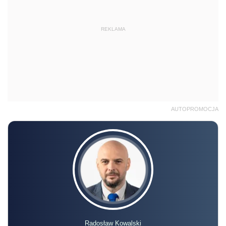
REKLAMA
AUTOPROMOCJA
Radosław Kowalski