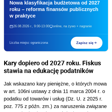
Nowa klasyfikacja budżetowa od 2027
roku – reforma finansów publicznych
w praktyce
26.08.2026 r., 9:00-13:00
online, na żywo + nagranie
Liczba miejsc ograniczona
Zapisz się
Kary dopiero od 2027 roku. Fiskus
stawia na edukację podatników
Jak wskazano kary pieniężne, o których mowa
w art. 106ni ustawy z dnia 11 marca 2004 r. o
podatku od towarów i usług (Dz. U. z 2025 r.
poz. 775 z późn. zm.) za naruszenia związane