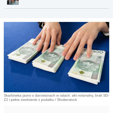
Skarbówka jasno o darowiznach w ratach: akt notarialny, brak SD-
Z2 i pełne zwolnienie z podatku
/
Shutterstock