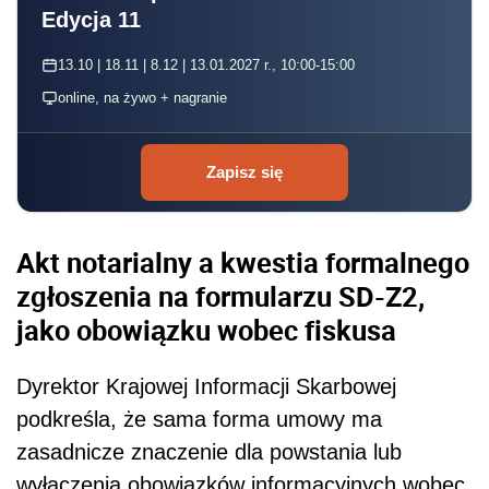
Edycja 11
13.10 | 18.11 | 8.12 | 13.01.2027 r., 10:00-15:00
online, na żywo + nagranie
Zapisz się
Akt notarialny a kwestia formalnego
zgłoszenia na formularzu SD-Z2,
jako obowiązku wobec fiskusa
Dyrektor Krajowej Informacji Skarbowej
podkreśla, że sama forma umowy ma
zasadnicze znaczenie dla powstania lub
wyłączenia obowiązków informacyjnych wobec