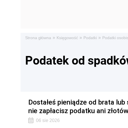
»
»
»
Strona główna
Księgowość
Podatki
Podatki osobi
Podatek od spadkó
Dostałeś pieniądze od brata lub 
nie zapłacisz podatku ani złotów
06 sie 2026