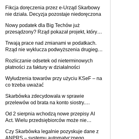
Fikcja doręczenia przez e-Urząd Skarbowy
nie działa. Decyzja pozostaje niedoręczona
Nowy podatek dla Big Techów już
przesądzony? Rząd pokazał projekt, który
może zmienić zasady gry w Polsce
Trwają prace nad zmianami w podatkach.
Rząd nie wyklucza podwyższenia drugiego
progu PIT
Rozliczanie odsetek od nieterminowych
płatności za faktury w działalności
Wyłudzenia towarów przy użyciu KSeF – na
co trzeba uważać
Skarbówka zdecydowała w sprawie
przelewów od brata na konto siostry.
Pieniądze z emerytury mamy wyglądały jak
Od 2 sierpnia wchodzą nowe przepisy AI
darowizna, ale podatku jednak nie będzie
Act. Wielu przedsiębiorców może nie
wiedzieć, że dotyczą także ich
Czy Skarbówka legalnie pozyskuje dane z
ANPRS – systemu automatycznego