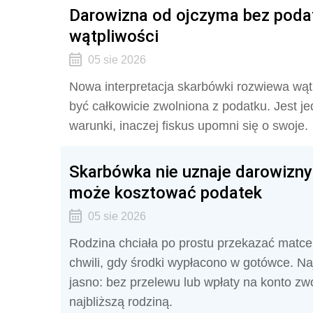
Darowizna od ojczyma bez poda
wątpliwości
05 sie 2026
Nowa interpretacja skarbówki rozwiewa wą
być całkowicie zwolniona z podatku. Jest j
warunki, inaczej fiskus upomni się o swoje.
Skarbówka nie uznaje darowizny
może kosztować podatek
05 sie 2026
Rodzina chciała po prostu przekazać matce
chwili, gdy środki wypłacono w gotówce. Na
jasno: bez przelewu lub wpłaty na konto z
najbliższą rodziną.