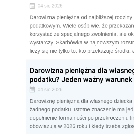
04 sie 2026
Darowizna pieniężna od najbliższej rodzin
podatkowym. Wiele osób wie, że przekazani
korzystać ze specjalnego zwolnienia, ale o
wystarczy. Skarbówka w najnowszym rozstrz
liczy się nie tylko to, kto przekazuje środk
Darowizna pieniężna dla własneg
podatku? Jeden ważny warunek
04 sie 2026
Darowiznę pieniężną dla własnego dziecka m
żadnego podatku. Istotne znaczenie ma jed
dopełnienie formalności po przekroczeniu l
obowiązują w 2026 roku i kiedy trzeba zgł