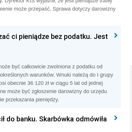
Dyrektor KIS wyjaśnił, że jeśli pieniądze trafiły
lnienie może przepaść. Sprawa dotyczy darowizny
ać ci pieniądze bez podatku. Jest
może być całkowicie zwolniona z podatku od
u określonych warunków. Wnuki należą do I grupy
i obecnie 36 120 zł w ciągu 5 lat od jednej
czne może być zgłoszenie darowizny do urzędu
e przekazania pieniędzy.
cił do banku. Skarbówka odmówiła