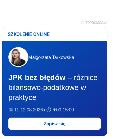
AUTOPROMOCJA
SZKOLENIE ONLINE
Małgorzata Tarkowska
JPK bez błędów
– różnice
bilansowo-podatkowe w
praktyce
📅 11-12.08.2026 r.
🕐 9:00-15:00
Zapisz się