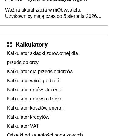
rozpoznawania tablic rejestracyjnych
Ważna aktualizacja w mObywatelu.
pojazdów z kamer drogowych?
Użytkownicy mają czas do 5 sierpnia 2026
roku
Kalkulatory
Kalkulator składki zdrowotnej dla
przedsiębiorcy
Kalkulator dla przedsiębiorców
Kalkulator wynagrodzeń
Kalkulator umów zlecenia
Kalkulator umów o dzieło
Kalkulator kosztów energii
Kalkulator kredytów
Kalkulator VAT
Odsetki od zaległości podatkowych