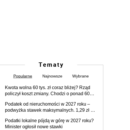
Tematy
Popularne
Najnowsze
Wybrane
Kwota wolna 60 tys. zł coraz bliżej? Rząd
policzył koszt zmiany. Chodzi o ponad 60
mld zł
Podatek od nieruchomości w 2027 roku –
podwyżka stawek maksymalnych. 1,29 zł za
1 m2 mieszkania, 36,49 zł za 1 m2
Podatki lokalne pójdą w górę w 2027 roku?
budynków i lokali związanych z
Minister ogłosił nowe stawki
prowadzeniem działalności gospodarczej