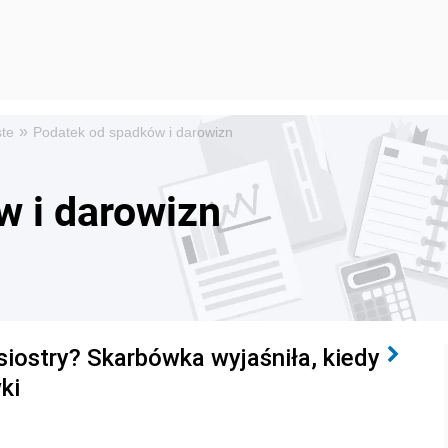
»
ste
Podatek od spadków i darowizn
w i darowizn
siostry? Skarbówka wyjaśniła, kiedy
ki