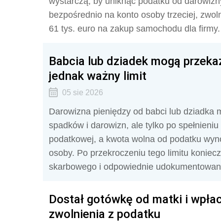
wystarczą, by uniknąć podatku od darowizny. 
bezpośrednio na konto osoby trzeciej, zwo
61 tys. euro na zakup samochodu dla firmy.
Babcia lub dziadek mogą przekaz
jednak ważny limit
05 sie 2026
Darowizna pieniędzy od babci lub dziadka 
spadków i darowizn, ale tylko po spełnieni
podatkowej, a kwota wolna od podatku wynos
osoby. Po przekroczeniu tego limitu konie
skarbowego i odpowiednie udokumentowani
Dostał gotówkę od matki i wpła
zwolnienia z podatku