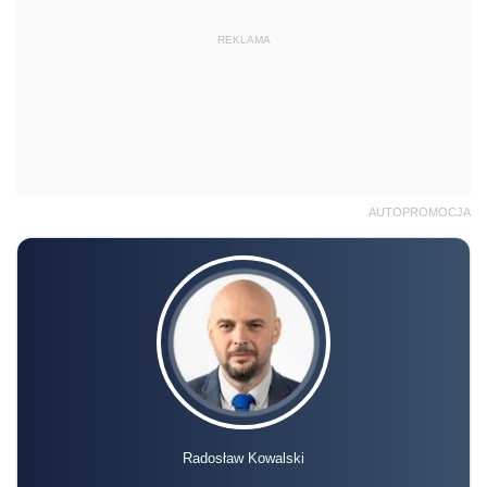
REKLAMA
AUTOPROMOCJA
Radosław Kowalski