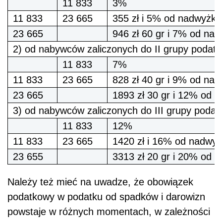
11 833
3%
11 833
23 665
355 zł i 5% od nadwyżki
23 665
946 zł 60 gr i 7% od nad
2) od nabywców zaliczonych do II grupy podat
11 833
7%
11 833
23 665
828 zł 40 gr i 9% od nad
23 665
1893 zł 30 gr i 12% od 
3) od nabywców zaliczonych do III grupy podat
11 833
12%
11 833
23 665
1420 zł i 16% od nadwyż
23 655
3313 zł 20 gr i 20% od 
Należy też mieć na uwadze, że obowiązek
podatkowy w podatku od spadków i darowizn
powstaje w różnych momentach, w zależności