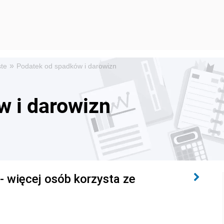
»
ste
Podatek od spadków i darowizn
w i darowizn
- więcej osób korzysta ze