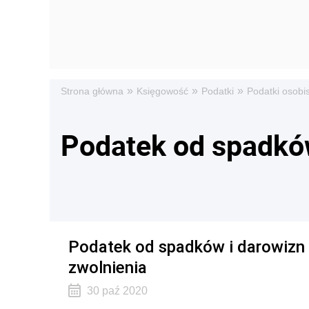
»
»
»
Strona główna
Księgowość
Podatki
Podatki osobi
Podatek od spadkó
Podatek od spadków i darowizn 
zwolnienia
30 paź 2020