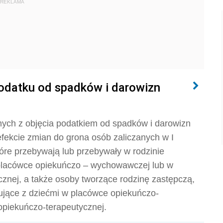
REKLAMA
odatku od spadków i darowizn
ych z objęcia podatkiem od spadków i darowizn
efekcie zmian do grona osób zaliczanych w I
óre przebywają lub przebywały w rodzinie
placówce opiekuńczo – wychowawczej lub w
cznej, a także osoby tworzące rodzinę zastępczą,
ujące z dziećmi w placówce opiekuńczo-
opiekuńczo-terapeutycznej.