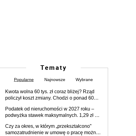
Tematy
Popularne
Najnowsze
Wybrane
Kwota wolna 60 tys. zł coraz bliżej? Rząd
policzył koszt zmiany. Chodzi o ponad 60
mld zł
Podatek od nieruchomości w 2027 roku –
podwyżka stawek maksymalnych. 1,29 zł za
1 m2 mieszkania, 36,49 zł za 1 m2
Czy za okres, w którym „przekształcono”
budynków i lokali związanych z
samozatrudnienie w umowę o pracę można
prowadzeniem działalności gospodarczej