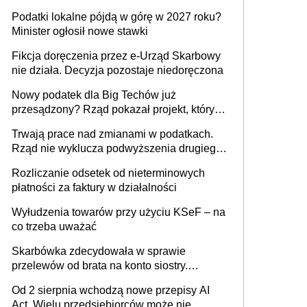
wystawić faktury korygujące? Rozwiązanie
Podatki lokalne pójdą w górę w 2027 roku?
umowy cywilnoprawnej jedynym
Minister ogłosił nowe stawki
racjonalnym wyjściem
Fikcja doręczenia przez e-Urząd Skarbowy
nie działa. Decyzja pozostaje niedoręczona
Nowy podatek dla Big Techów już
przesądzony? Rząd pokazał projekt, który
może zmienić zasady gry w Polsce
Trwają prace nad zmianami w podatkach.
Rząd nie wyklucza podwyższenia drugiego
progu PIT
Rozliczanie odsetek od nieterminowych
płatności za faktury w działalności
Wyłudzenia towarów przy użyciu KSeF – na
co trzeba uważać
Skarbówka zdecydowała w sprawie
przelewów od brata na konto siostry.
Pieniądze z emerytury mamy wyglądały jak
Od 2 sierpnia wchodzą nowe przepisy AI
darowizna, ale podatku jednak nie będzie
Act. Wielu przedsiębiorców może nie