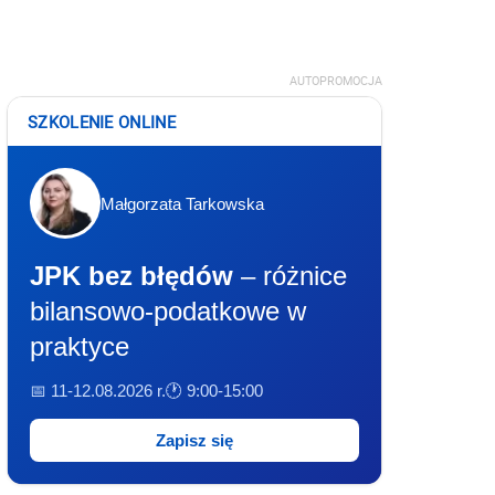
AUTOPROMOCJA
SZKOLENIE ONLINE
Małgorzata Tarkowska
JPK bez błędów
– różnice
bilansowo-podatkowe w
praktyce
📅 11-12.08.2026 r.
🕐 9:00-15:00
Zapisz się