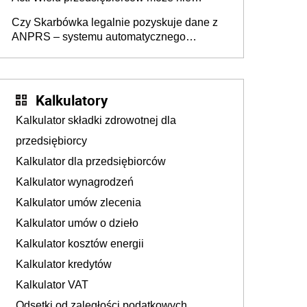
wiedzieć, że dotyczą także ich
Czy Skarbówka legalnie pozyskuje dane z
ANPRS – systemu automatycznego
rozpoznawania tablic rejestracyjnych
pojazdów z kamer drogowych?
Kalkulatory
Kalkulator składki zdrowotnej dla
przedsiębiorcy
Kalkulator dla przedsiębiorców
Kalkulator wynagrodzeń
Kalkulator umów zlecenia
Kalkulator umów o dzieło
Kalkulator kosztów energii
Kalkulator kredytów
Kalkulator VAT
Odsetki od zaległości podatkowych