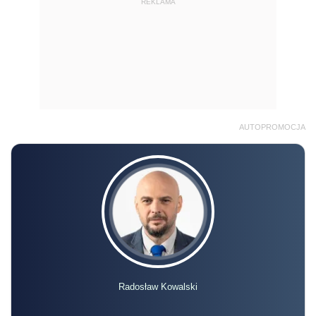
REKLAMA
AUTOPROMOCJA
Radosław Kowalski