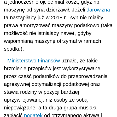
a jednocześnie ojciec miał koszt, gdyż np.
maszynę od syna dzierżawił. Jeżeli
darowizna
ta nastąpiłaby już w 2018 r., syn nie miałby
prawa amortyzować maszyny podatkowo (taka
możliwość nie istniałaby nawet, gdyby
wspomnianą maszynę otrzymał w ramach
spadku).
-
Ministerstwo Finansów
uznało, że takie
brzmienie przepisów jest wykorzystywane
przez część podatników do przeprowadzania
agresywnej optymalizacji podatkowej oraz
stawia rodziny w pozycji bardziej
uprzywilejowanej, niż osoby ze sobą
niepowiązane, a ta druga grupa musiała
zapłacić
podatek
od otrzymanego aktywa i