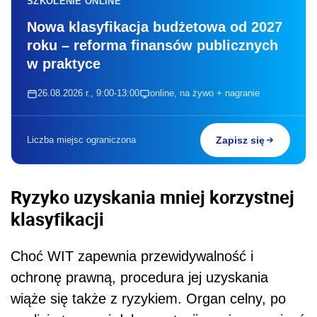
SZKOLENIE ONLINE
Nowa klasyfikacja budżetowa od 2027
roku – reforma finansów publicznych
w praktyce
26.08.2026 r., 9:00-13:00
online, na żywo + nagranie
Liczba miejsc ograniczona
Zapisz się
Ryzyko uzyskania mniej korzystnej
klasyfikacji
Choć WIT zapewnia przewidywalność i
ochronę prawną, procedura jej uzyskania
wiąże się także z ryzykiem. Organ celny, po