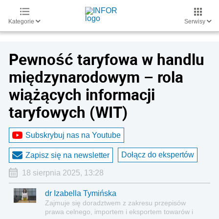
Kategorie
Serwisy
Pewność taryfowa w handlu
międzynarodowym – rola
wiążących informacji
taryfowych (WIT)
Subskrybuj nas na Youtube
Dołącz do ekspertów
Zapisz się na newsletter
18 sierpnia 2025, 13:28
dr Izabella Tymińska
Zajmuje się doradztwem z zakresu przepisów
prawa celnego, importem i eksportem towarów i