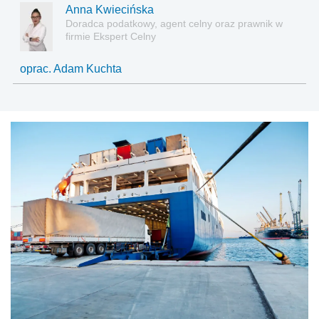
usług, analizą finansowo-ekonomiczną kontraktów
Anna Kwiecińska
międzynarodowych.
Doradca podatkowy, agent celny oraz prawnik w
firmie Ekspert Celny
oprac. Adam Kuchta