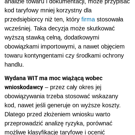
analizie towaru i dokumentacji, może przypisać
kod taryfowy mniej korzystny dla
przedsiębiorcy niż ten, który
firma
stosowała
wcześniej. Taka decyzja może skutkować
wyższą stawką celną, dodatkowymi
obowiązkami importowymi, a nawet objęciem
towaru kontyngentami czy środkami ochrony
handlu.
Wydana WIT ma moc wiążącą wobec
wnioskodawcy
– przez cały okres jej
obowiązywania trzeba stosować wskazany
kod, nawet jeśli generuje on wyższe koszty.
Dlatego przed złożeniem wniosku warto
przeprowadzić analizę ryzyka, porównać
możliwe klasyfikacje taryfowe i ocenić