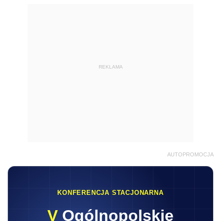
REKLAMA
AUTOPROMOCJA
KONFERENCJA STACJONARNA
V
Ogólnopolskie