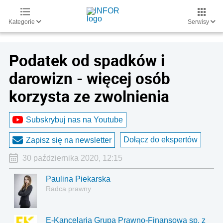
Kategorie
Serwisy
Podatek od spadków i
darowizn - więcej osób
korzysta ze zwolnienia
Subskrybuj nas na Youtube
Dołącz do ekspertów
Zapisz się na newsletter
30 października 2020, 12:15
Paulina Piekarska
Radca prawny
E-Kancelaria Grupa Prawno-Finansowa sp. z