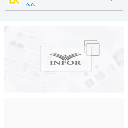
o. o.