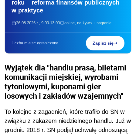
roku – reforma finansów publicznych
w praktyce
26.08.2026 r., 9:00-13:00
online, na żywo + nagranie
Liczba miejsc ograniczona
Zapisz się
Wyjątek dla "handlu prasą, biletami
komunikacji miejskiej, wyrobami
tytoniowymi, kuponami gier
losowych i zakładów wzajemnych"
To kolejne z zagadnień, które trafiło do SN w
związku z zakazem niedzielnego handlu. Już w
grudniu 2018 r. SN podjął uchwałę odnoszącą