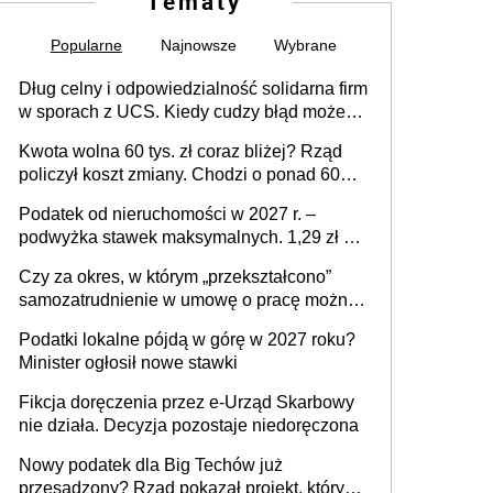
Tematy
Popularne
Najnowsze
Wybrane
Dług celny i odpowiedzialność solidarna firm
w sporach z UCS. Kiedy cudzy błąd może
stać się Twoim problemem
Kwota wolna 60 tys. zł coraz bliżej? Rząd
policzył koszt zmiany. Chodzi o ponad 60
mld zł
Podatek od nieruchomości w 2027 r. –
podwyżka stawek maksymalnych. 1,29 zł za
1 m2 mieszkania, 36,49 zł za 1 m2
Czy za okres, w którym „przekształcono”
budynków i lokali związanych z
samozatrudnienie w umowę o pracę można
prowadzeniem działalności gospodarczej
wystawić faktury korygujące? Rozwiązanie
Podatki lokalne pójdą w górę w 2027 roku?
umowy cywilnoprawnej jedynym
Minister ogłosił nowe stawki
racjonalnym wyjściem
Fikcja doręczenia przez e-Urząd Skarbowy
nie działa. Decyzja pozostaje niedoręczona
Nowy podatek dla Big Techów już
przesądzony? Rząd pokazał projekt, który