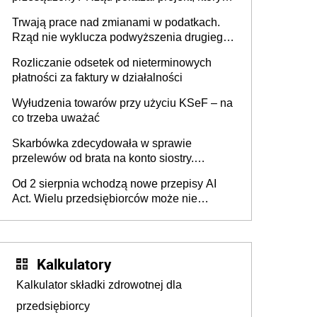
może zmienić zasady gry w Polsce
Trwają prace nad zmianami w podatkach.
Rząd nie wyklucza podwyższenia drugiego
progu PIT
Rozliczanie odsetek od nieterminowych
płatności za faktury w działalności
Wyłudzenia towarów przy użyciu KSeF – na
co trzeba uważać
Skarbówka zdecydowała w sprawie
przelewów od brata na konto siostry.
Pieniądze z emerytury mamy wyglądały jak
Od 2 sierpnia wchodzą nowe przepisy AI
darowizna, ale podatku jednak nie będzie
Act. Wielu przedsiębiorców może nie
wiedzieć, że dotyczą także ich
Kalkulatory
Kalkulator składki zdrowotnej dla
przedsiębiorcy