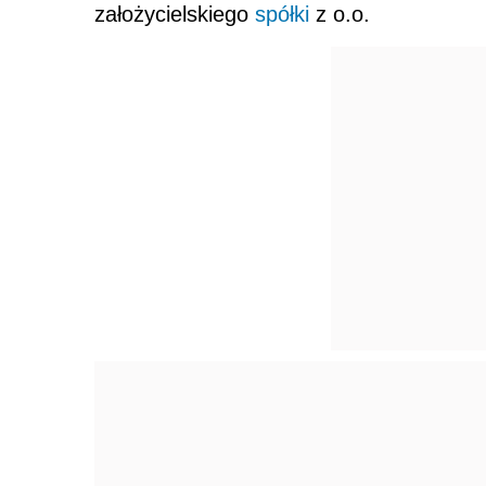
założycielskiego
spółki
z o.o.