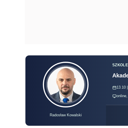
SZKOLE
Akade
13.10 |
online
Radosław Kowalski