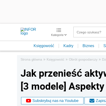
Kategorie
Księgowość
Kadry
Biznes
S
»
»
»
Strona główna
Księgowość
Obrót gospodarczy
Dz
Jak przenieść akty
[3 modele] Aspekty
Subskrybuj nas na Youtube
Zapisz