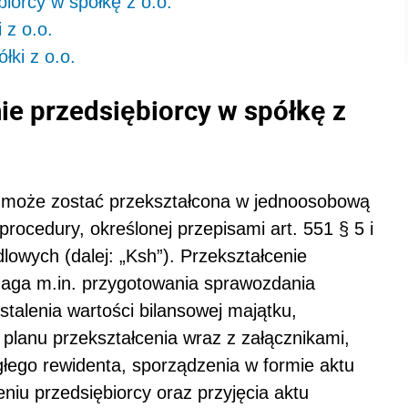
biorcy w spółkę z o.o.
 z o.o.
łki z o.o.
ie przedsiębiorcy w spółkę z
 może zostać przekształcona w jednoosobową
rocedury, określonej przepisami art. 551 § 5 i
lowych (dalej: „Ksh”). Przekształcenie
aga m.in. przygotowania sprawozdania
stalenia wartości bilansowej majątku,
 planu przekształcenia wraz z załącznikami,
głego rewidenta, sporządzenia w formie aktu
niu przedsiębiorcy oraz przyjęcia aktu