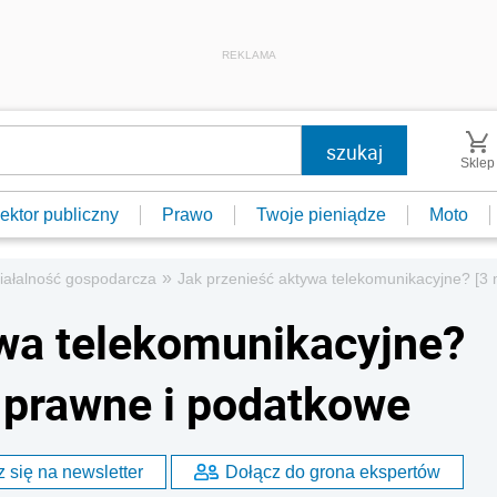
REKLAMA
Sklep
ektor publiczny
Prawo
Twoje pieniądze
Moto
»
iałalność gospodarcza
Jak przenieść aktywa telekomunikacyjne? [3
wa telekomunikacyjne?
 prawne i podatkowe
 się na newsletter
Dołącz do grona ekspertów