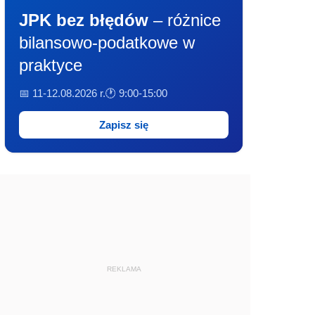
JPK bez błędów
– różnice
bilansowo-podatkowe w
praktyce
📅 11-12.08.2026 r.
🕐 9:00-15:00
Zapisz się
REKLAMA