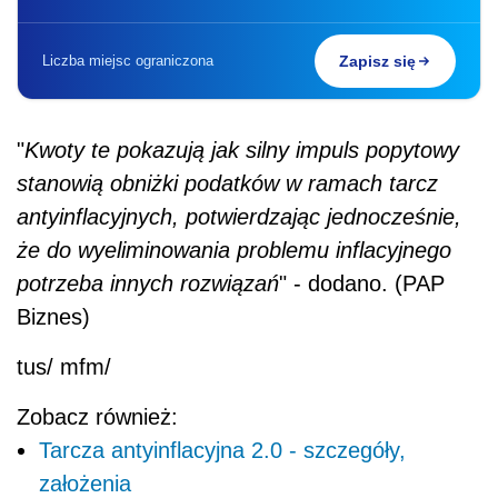
Liczba miejsc ograniczona
Zapisz się
"
Kwoty te pokazują jak silny impuls popytowy
stanowią obniżki
podat
ków w ramach tarcz
antyinflacyjnych, potwierdzając jednocześnie,
że do wyeliminowania problemu inflacyjnego
potrzeba innych rozwiązań
" - dodano. (PAP
Biznes)
tus/ mfm/
Zobacz również:
Tarcza antyinflacyjna 2.0 - szczegóły,
założenia