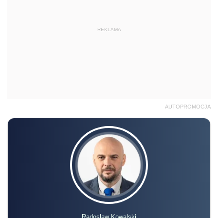
REKLAMA
AUTOPROMOCJA
Radosław Kowalski