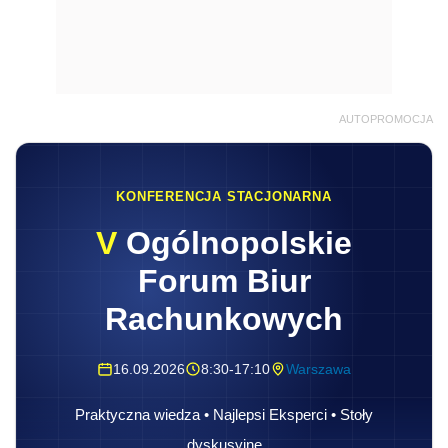
AUTOPROMOCJA
KONFERENCJA STACJONARNA
V
Ogólnopolskie
Forum Biur
Rachunkowych
16.09.2026
8:30-17:10
Warszawa
Praktyczna wiedza • Najlepsi Eksperci • Stoły
dyskusyjne