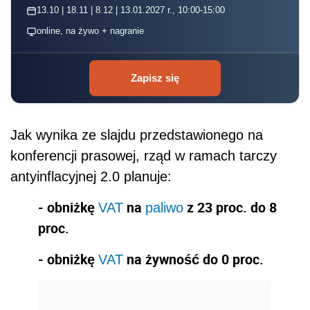
13.10 | 18.11 | 8.12 | 13.01.2027 r., 10:00-15:00
online, na żywo + nagranie
Zapisz się
Jak wynika ze slajdu przedstawionego na
konferencji prasowej, rząd w ramach tarczy
antyinflacyjnej 2.0 planuje:
- obniżkę
na
z 23 proc. do 8
VAT
paliwo
proc.
- obniżkę
na żywność do 0 proc.
VAT