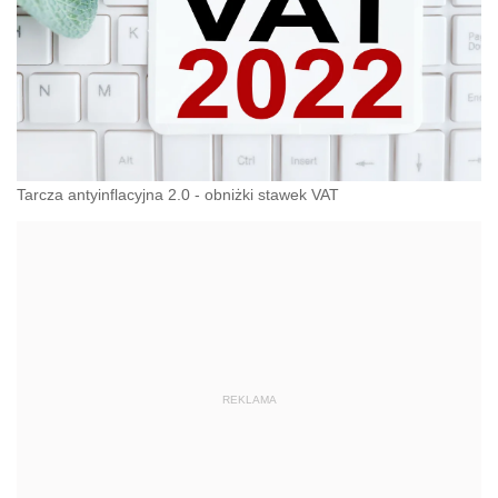
Tarcza antyinflacyjna 2.0 - obniżki stawek VAT