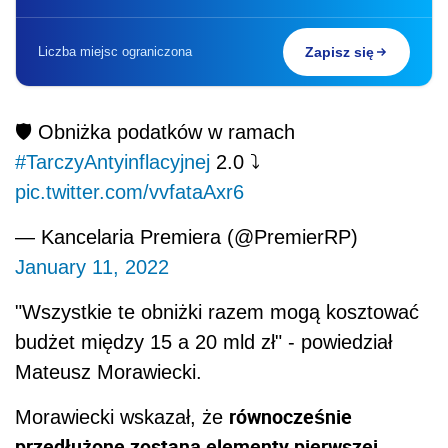
Liczba miejsc ograniczona
Zapisz się
🛡️ Obniżka podatków w ramach
#TarczyAntyinflacyjnej
2.0 ⤵️
pic.twitter.com/vvfataAxr6
— Kancelaria Premiera (@PremierRP)
January 11, 2022
"Wszystkie te obniżki razem mogą kosztować
budżet między 15 a 20 mld zł" - powiedział
Mateusz Morawiecki.
równocześnie
Morawiecki wskazał, że
przedłużone zostaną elementy pierwszej