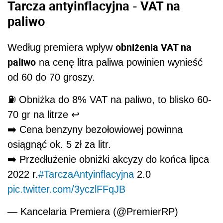
Tarcza antyinflacyjna - VAT na
paliwo
obniżenia VAT na
Według premiera wpływ
paliwo
na cenę litra paliwa powinien wynieść
od 60 do 70 groszy.
⛽️ Obniżka do 8% VAT na paliwo, to blisko 60-
70 gr na litrze ↩️
➡️ Cena benzyny bezołowiowej powinna
osiągnąć ok. 5 zł za litr.
➡️ Przedłużenie obniżki akcyzy do końca lipca
2022 r.
#TarczaAntyinflacyjna
2.0
pic.twitter.com/3yczlFFqJB
— Kancelaria Premiera (@PremierRP)