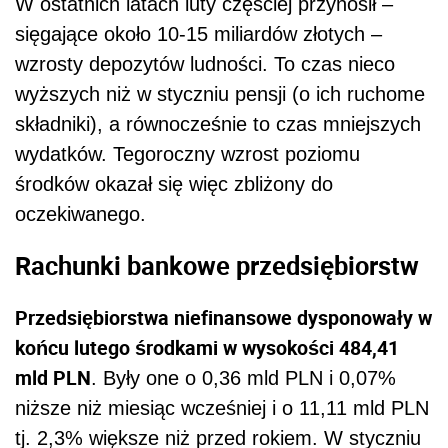
W ostatnich latach luty częściej przynosił –
sięgające około 10-15 miliardów złotych –
wzrosty depozytów ludności. To czas nieco
wyższych niż w styczniu pensji (o ich ruchome
składniki), a równocześnie to czas mniejszych
wydatków. Tegoroczny wzrost poziomu
środków okazał się więc zbliżony do
oczekiwanego.
Rachunki bankowe przedsiębiorstw
Przedsiębiorstwa niefinansowe dysponowały w
końcu lutego środkami w wysokości 484,41
mld PLN
. Były one o 0,36 mld PLN i 0,07%
niższe niż miesiąc wcześniej i o 11,11 mld PLN
tj. 2,3% większe niż przed rokiem. W styczniu