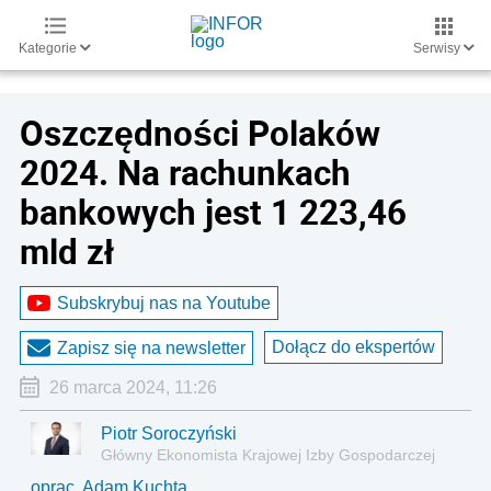
Kategorie
Serwisy
Oszczędności Polaków
2024. Na rachunkach
bankowych jest 1 223,46
mld zł
Subskrybuj nas na Youtube
Dołącz do ekspertów
Zapisz się na newsletter
26 marca 2024, 11:26
Piotr Soroczyński
Główny Ekonomista Krajowej Izby Gospodarczej
oprac. Adam Kuchta