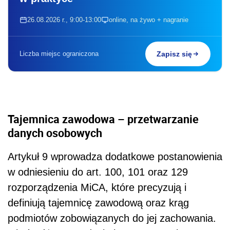
26.08.2026 r., 9:00-13:00
online, na żywo + nagranie
Liczba miejsc ograniczona
Zapisz się
Tajemnica zawodowa – przetwarzanie
danych osobowych
Artykuł 9 wprowadza dodatkowe postanowienia
w odniesieniu do art. 100, 101 oraz 129
rozporządzenia MiCA, które precyzują i
definiują tajemnicę zawodową oraz krąg
podmiotów zobowiązanych do jej zachowania.