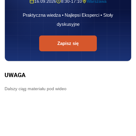
16.09.2026
8:30-17:10
Warszawa
Praktyczna wiedza • Najlepsi Eksperci • Stoły
dyskusyjne
Zapisz się
UWAGA
Dalszy ciąg materiału pod wideo