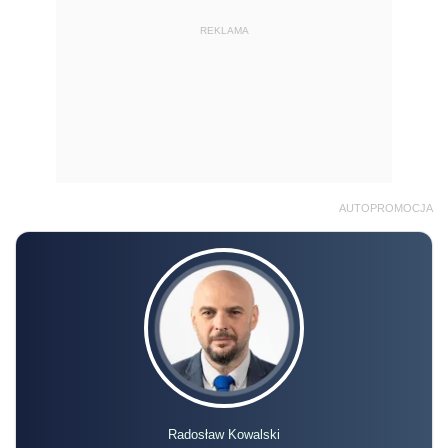
REKLAMA
AUTOPROMOCJA
Radosław Kowalski