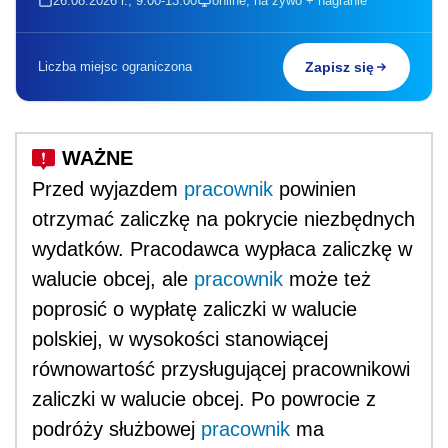
26.08.2026 r., 9:00-13:00
online, na żywo + nagranie
Liczba miejsc ograniczona
Zapisz się
Przed wyjazdem
pracownik
powinien
otrzymać zaliczkę na pokrycie niezbędnych
wydatków. Pracodawca wypłaca zaliczkę w
walucie obcej, ale
pracownik
może też
poprosić o wypłatę zaliczki w walucie
polskiej, w wysokości stanowiącej
równowartość przysługującej pracownikowi
zaliczki w walucie obcej. Po powrocie z
podróży służbowej
pracownik
ma