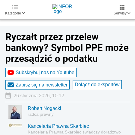
Kategorie
Serwisy
Ryczałt przez przelew
bankowy? Symbol PPE może
przesądzić o podatku
Subskrybuj nas na Youtube
Dołącz do ekspertów
Zapisz się na newsletter
26 stycznia 2026, 10:12
Robert Nogacki
radca prawny
Kancelaria Prawna Skarbiec
Kancelaria Prawna Skarbiec świadczy doradztwo