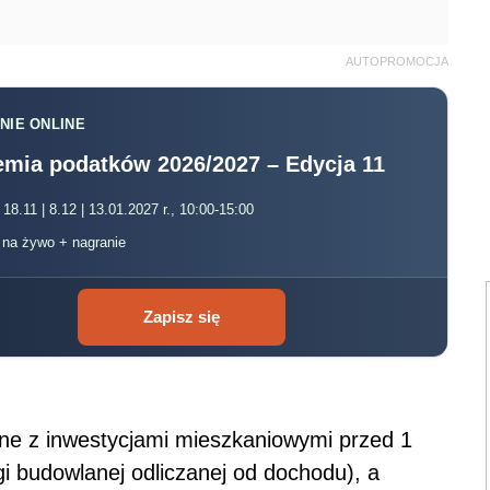
Zapisz się
ane z inwestycjami mieszkaniowymi przed 1
gi budowlanej odliczanej od dochodu), a
odzie osiągniętym w następnych latach
h odliczeń tych wydatków, aż do ich pełnego
zać wydatki poniesione na inwestycje
mach tzw. dużej ulgi budowlanej odliczanej od
dotychczas całości kwoty, o jaką mamy prawo
 ona pokrycia w podatku należnym za te lata.