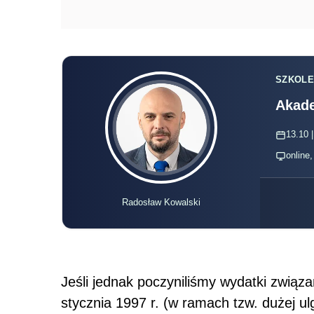
Radosław Kowalski
Jeśli jednak poczyniliśmy wydatki związ
stycznia 1997 r. (w ramach tzw. dużej ul
wydatki te nie znalazły pokrycia w doch
podatkowych, to mamy
prawo
do dalszyc
pokrycia.
Na identycznych zasadach możemy odlic
mieszkaniowe w okresie 1997-2001 (w ra
podatku), jeśli nie zdołaliśmy odliczyć 
pomniejszyć
podatek
, gdyż nie znalazła