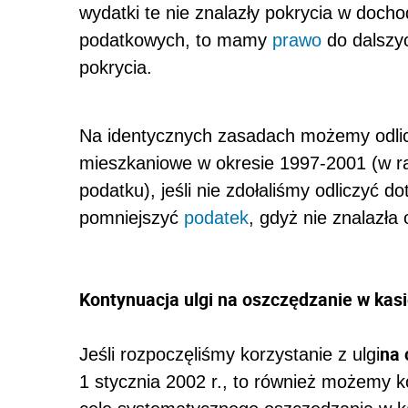
Kontynuacja ulgi na oszczędzanie w kas
na 
Jeśli
rozpoczęliśmy korzystanie z ulgi
1 stycznia 2002 r., to również możemy
cele systematycznego oszczędzania w k
nabytych – aż do upływu określonego prz
systematycznego gromadzenia oszczędn
kontraktowy (późniejsze zmiany tego t
kwestie podatkowe).
Pamiętajmy, że ustawodawca korzystanie
razie utraty prawa do ulgi musimy do d
rok, w którym zaistniały te okoliczności