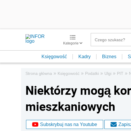
Kategorie
Księgowość
Kadry
Biznes
S
»
»
»
»
»
Strona główna
Księgowość
Podatki
Ulgi
PIT
N
Niektórzy mogą kor
mieszkaniowych
Subskrybuj nas na Youtube
Zapisz