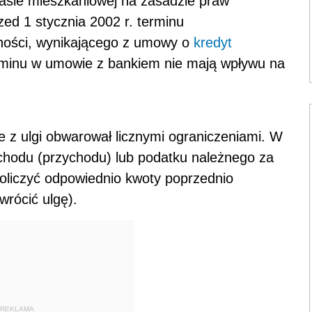
zwrócić ulgę).
REKLAMA
AUTOPROMOCJA
CJA STACJONARNA