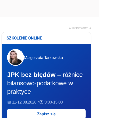
AUTOPROMOCJA
SZKOLENIE ONLINE
Małgorzata Tarkowska
JPK bez błędów
– różnice
bilansowo-podatkowe w
praktyce
📅 11-12.08.2026 r.
🕐 9:00-15:00
Zapisz się