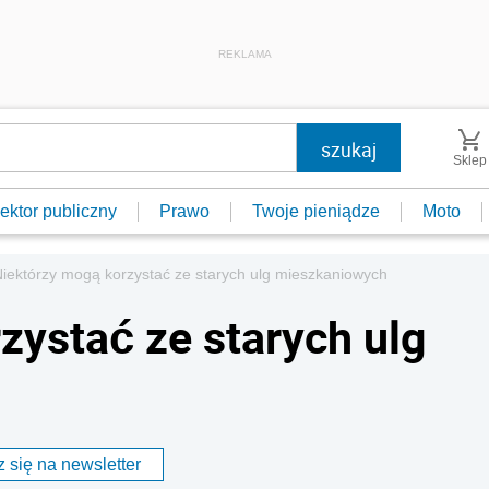
REKLAMA
Sklep
ektor publiczny
Prawo
Twoje pieniądze
Moto
iektórzy mogą korzystać ze starych ulg mieszkaniowych
zystać ze starych ulg
 się na newsletter