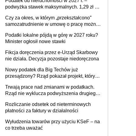
Podatek od nieruchomości w 2027 r. –
podwyżka stawek maksymalnych. 1,29 zł za
1 m2 mieszkania, 36,49 zł za 1 m2
Czy za okres, w którym „przekształcono”
budynków i lokali związanych z
samozatrudnienie w umowę o pracę można
prowadzeniem działalności gospodarczej
wystawić faktury korygujące? Rozwiązanie
Podatki lokalne pójdą w górę w 2027 roku?
umowy cywilnoprawnej jedynym
Minister ogłosił nowe stawki
racjonalnym wyjściem
Fikcja doręczenia przez e-Urząd Skarbowy
nie działa. Decyzja pozostaje niedoręczona
Nowy podatek dla Big Techów już
przesądzony? Rząd pokazał projekt, który
może zmienić zasady gry w Polsce
Trwają prace nad zmianami w podatkach.
Rząd nie wyklucza podwyższenia drugiego
progu PIT
Rozliczanie odsetek od nieterminowych
płatności za faktury w działalności
Wyłudzenia towarów przy użyciu KSeF – na
co trzeba uważać