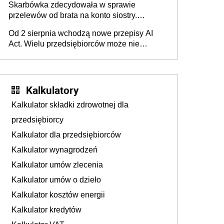
Skarbówka zdecydowała w sprawie
przelewów od brata na konto siostry.
Pieniądze z emerytury mamy wyglądały jak
Od 2 sierpnia wchodzą nowe przepisy AI
darowizna, ale podatku jednak nie będzie
Act. Wielu przedsiębiorców może nie
wiedzieć, że dotyczą także ich
Kalkulatory
Kalkulator składki zdrowotnej dla
przedsiębiorcy
Kalkulator dla przedsiębiorców
Kalkulator wynagrodzeń
Kalkulator umów zlecenia
Kalkulator umów o dzieło
Kalkulator kosztów energii
Kalkulator kredytów