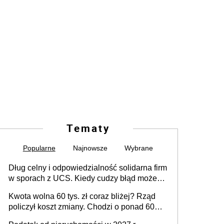
Tematy
Popularne
Najnowsze
Wybrane
Dług celny i odpowiedzialność solidarna firm
w sporach z UCS. Kiedy cudzy błąd może
stać się Twoim problemem
Kwota wolna 60 tys. zł coraz bliżej? Rząd
policzył koszt zmiany. Chodzi o ponad 60
mld zł