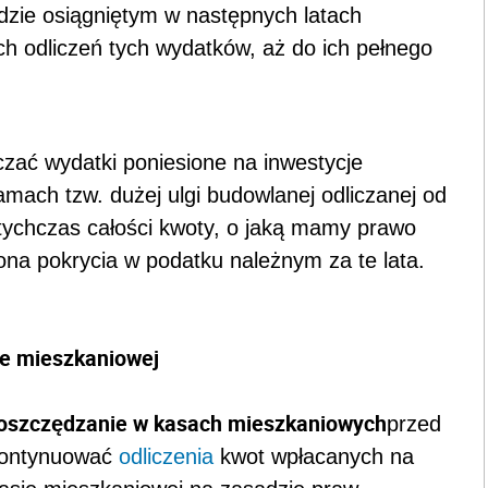
ie mieszkaniowej
oszczędzanie w kasach mieszkaniowych
przed
 kontynuować
odliczenia
kwot wpłacanych na
asie mieszkaniowej na zasadzie praw
ed 1 stycznia 2002 r. terminu
ości, wynikającego z umowy o
kredyt
erminu w umowie z bankiem nie mają wpływu na
 z ulgi obwarował licznymi ograniczeniami. W
ochodu (przychodu) lub podatku należnego za
 doliczyć odpowiednio kwoty poprzednio