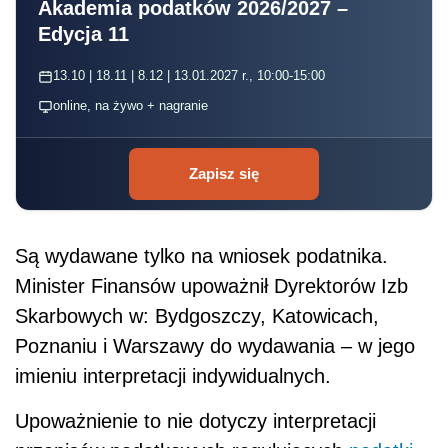
Akademia podatków 2026/2027 –
Edycja 11
13.10 | 18.11 | 8.12 | 13.01.2027 r., 10:00-15:00
online, na żywo + nagranie
Zapisz się
Są wydawane tylko na wniosek podatnika.
Minister Finansów upoważnił Dyrektorów Izb
Skarbowych w: Bydgoszczy, Katowicach,
Poznaniu i Warszawy do wydawania – w jego
imieniu interpretacji indywidualnych.
Upoważnienie to nie dotyczy interpretacji