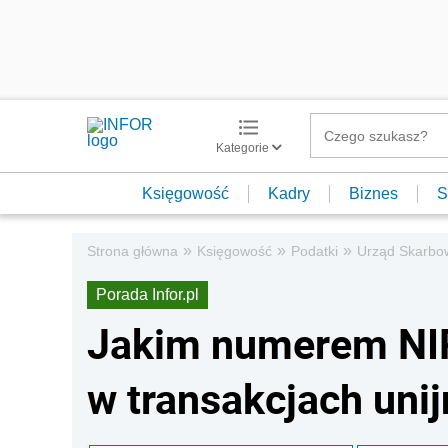
Kategorie
Księgowość
Kadry
Biznes
S
»
»
»
Strona główna
Księgowość
Podatki
Urząd Skarbo
Porada Infor.pl
Jakim numerem NIP
w transakcjach uni