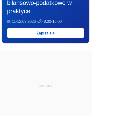
bilansowo-podatkowe w
praktyce
📅 11-12.08.2026 r.
🕐 9:00-15:00
Zapisz się
REKLAMA