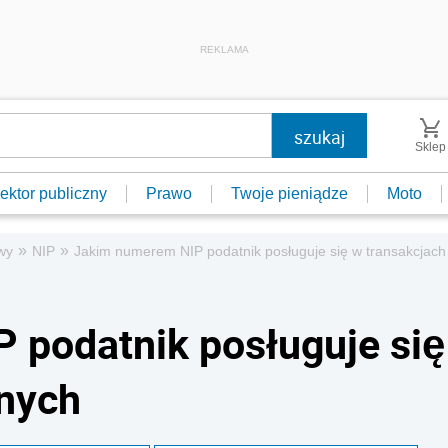
REKLAMA
Sklep
ektor publiczny
Prawo
Twoje pieniądze
Moto
»
»
wy
NIP
Jakim numerem NIP podatnik posługuje się w transakcjach
 podatnik posługuje się
jnych