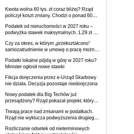
Kwota wolna 60 tys. zł coraz bliżej? Rząd
policzył koszt zmiany. Chodzi o ponad 60
mld zł
Podatek od nieruchomości w 2027 roku –
podwyżka stawek maksymalnych. 1,29 zł za
1 m2 mieszkania, 36,49 zł za 1 m2
Czy za okres, w którym „przekształcono”
budynków i lokali związanych z
samozatrudnienie w umowę o pracę można
prowadzeniem działalności gospodarczej
wystawić faktury korygujące? Rozwiązanie
Podatki lokalne pójdą w górę w 2027 roku?
umowy cywilnoprawnej jedynym
Minister ogłosił nowe stawki
racjonalnym wyjściem
Fikcja doręczenia przez e-Urząd Skarbowy
nie działa. Decyzja pozostaje niedoręczona
Nowy podatek dla Big Techów już
przesądzony? Rząd pokazał projekt, który
może zmienić zasady gry w Polsce
Trwają prace nad zmianami w podatkach.
Rząd nie wyklucza podwyższenia drugiego
progu PIT
Rozliczanie odsetek od nieterminowych