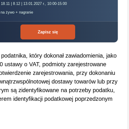
 18.11 | 8.12 | 13.01.2027 r., 10:00-15:00
, na żywo + nagranie
Zapisz się
 podatnika, który dokonał zawiadomienia, jako
 10 ustawy o VAT, podmioty zarejestrowane
potwierdzenie zarejestrowania, przy dokonaniu
nątrzwspólnotowej dostawy towarów lub przy
rym są zidentyfikowane na potrzeby podatku,
erem identyfikacji podatkowej poprzedzonym