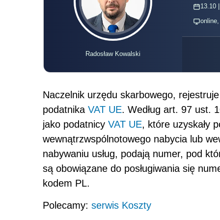
13.10 |
online
Radosław Kowalski
Naczelnik urzędu skarbowego, rejestruje
podatnika
VAT
UE
. Według art. 97 ust.
jako podatnicy
VAT UE
, które uzyskały 
wewnątrzwspólnotowego nabycia lub wew
nabywaniu usług, podają numer, pod któ
są obowiązane do posługiwania się num
kodem PL.
Polecamy:
serwis Koszty