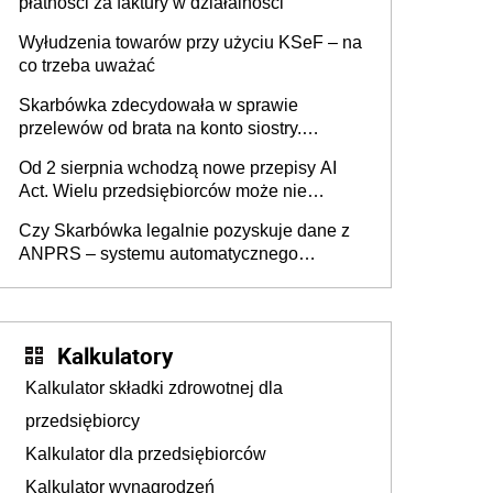
płatności za faktury w działalności
Wyłudzenia towarów przy użyciu KSeF – na
co trzeba uważać
Skarbówka zdecydowała w sprawie
przelewów od brata na konto siostry.
Pieniądze z emerytury mamy wyglądały jak
Od 2 sierpnia wchodzą nowe przepisy AI
darowizna, ale podatku jednak nie będzie
Act. Wielu przedsiębiorców może nie
wiedzieć, że dotyczą także ich
Czy Skarbówka legalnie pozyskuje dane z
ANPRS – systemu automatycznego
rozpoznawania tablic rejestracyjnych
pojazdów z kamer drogowych?
Kalkulatory
Kalkulator składki zdrowotnej dla
przedsiębiorcy
Kalkulator dla przedsiębiorców
Kalkulator wynagrodzeń