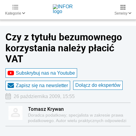
Kategorie
Serwisy
Czy z tytułu bezumownego
korzystania należy płacić
VAT
Subskrybuj nas na Youtube
Dołącz do ekspertów
Zapisz się na newsletter
26 października 2009, 15:55
Tomasz Krywan
Doradca podatkowy; specjalista w zakresie prawa
podatkowego. Autor wielu praktycznych odpowiedzi
na pytania z zakresu prawa podatkowego i licznych
publikacji na ten temat.