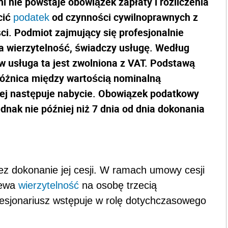
i nie powstaje obowiązek zapłaty i rozliczenia
cić
od czynności cywilnoprawnych z
podatek
ci. Podmiot zajmujący się profesjonalnie
a wierzytelność, świadczy usługę. Według
 usługa ta jest zwolniona z VAT. Podstawą
 różnica między wartością nominalną
kiej następuje nabycie. Obowiązek podatkowy
ednak nie później niż 7 dnia od dnia dokonania
ez dokonanie jej cesji. W ramach umowy cesji
lewa
wierzytelność
na osobę trzecią
cesjonariusz wstępuje w rolę dotychczasowego