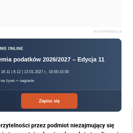
AUTOPROMOCJA
NIE ONLINE
mia podatków 2026/2027 – Edycja 11
 18.11 | 8.12 | 13.01.2027 r., 10:00-15:00
, na żywo + nagranie
Zapisz się
zytelności przez podmiot niezajmujący się