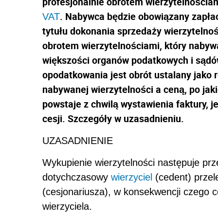
profesjonalnie obrotem wierzytelnościam
. Nabywca będzie obowiązany zapła
VAT
tytułu dokonania sprzedaży wierzytelnoś
obrotem wierzytelnościami, który nabyw
większości organów podatkowych i sądów
opodatkowania jest obrót ustalany jako
nabywanej wierzytelności a ceną, po ja
powstaje z chwilą wystawienia faktury, j
cesji. Szczegóły w uzasadnieniu.
UZASADNIENIE
Wykupienie wierzytelności następuje prz
dotychczasowy
wierzyciel
(cedent) prze
(cesjonariusza), w konsekwencji czego 
wierzyciela.