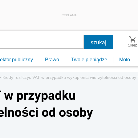
REKLAMA
Sklep
ektor publiczny
Prawo
Twoje pieniądze
Moto
»
Kiedy rozliczyć VAT w przypadku wykupienia wierzytelności od osoby 
T w przypadku
elności od osoby