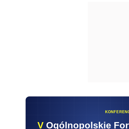
KONFEREN
V
Ogólnopolskie Fo