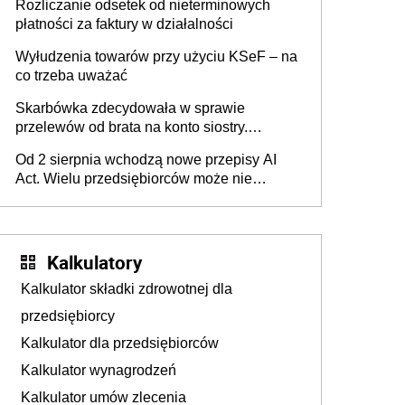
Rozliczanie odsetek od nieterminowych
płatności za faktury w działalności
Wyłudzenia towarów przy użyciu KSeF – na
co trzeba uważać
Skarbówka zdecydowała w sprawie
przelewów od brata na konto siostry.
Pieniądze z emerytury mamy wyglądały jak
Od 2 sierpnia wchodzą nowe przepisy AI
darowizna, ale podatku jednak nie będzie
Act. Wielu przedsiębiorców może nie
wiedzieć, że dotyczą także ich
Kalkulatory
Kalkulator składki zdrowotnej dla
przedsiębiorcy
Kalkulator dla przedsiębiorców
Kalkulator wynagrodzeń
Kalkulator umów zlecenia