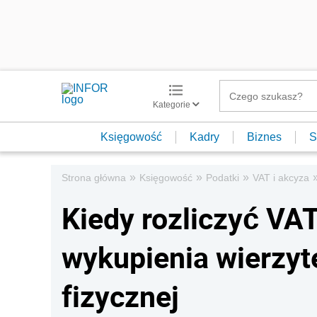
Kategorie
Księgowość
Kadry
Biznes
S
»
»
»
Strona główna
Księgowość
Podatki
VAT i akcyza
Kiedy rozliczyć VA
wykupienia wierzyt
fizycznej