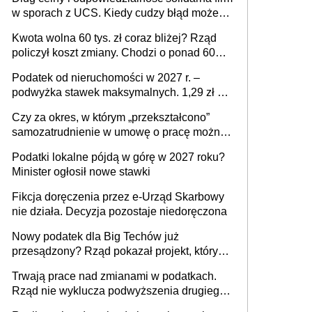
w sporach z UCS. Kiedy cudzy błąd może
stać się Twoim problemem
Kwota wolna 60 tys. zł coraz bliżej? Rząd
policzył koszt zmiany. Chodzi o ponad 60
mld zł
Podatek od nieruchomości w 2027 r. –
podwyżka stawek maksymalnych. 1,29 zł za
1 m2 mieszkania, 36,49 zł za 1 m2
Czy za okres, w którym „przekształcono”
budynków i lokali związanych z
samozatrudnienie w umowę o pracę można
prowadzeniem działalności gospodarczej
wystawić faktury korygujące? Rozwiązanie
Podatki lokalne pójdą w górę w 2027 roku?
umowy cywilnoprawnej jedynym
Minister ogłosił nowe stawki
racjonalnym wyjściem
Fikcja doręczenia przez e-Urząd Skarbowy
nie działa. Decyzja pozostaje niedoręczona
Nowy podatek dla Big Techów już
przesądzony? Rząd pokazał projekt, który
może zmienić zasady gry w Polsce
Trwają prace nad zmianami w podatkach.
Rząd nie wyklucza podwyższenia drugiego
progu PIT