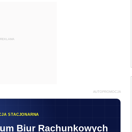
REKLAMA
AUTOPROMOCJA
CJA STACJONARNA
rum Biur Rachunkowych