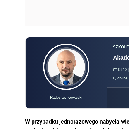
SZKOLE
Akade
13.10 |
online
Radosław Kowalski
W przypadku jednorazowego nabycia wier