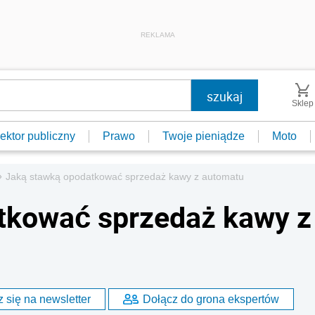
REKLAMA
Sklep
ektor publiczny
Prawo
Twoje pieniądze
Moto
»
Jaką stawką opodatkować sprzedaż kawy z automatu
tkować sprzedaż kawy z
 się na newsletter
Dołącz do grona ekspertów