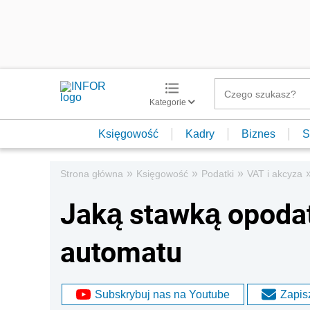
Kategorie
Księgowość
Kadry
Biznes
S
»
»
»
Strona główna
Księgowość
Podatki
VAT i akcyza
Jaką stawką opoda
automatu
Subskrybuj nas na Youtube
Zapisz