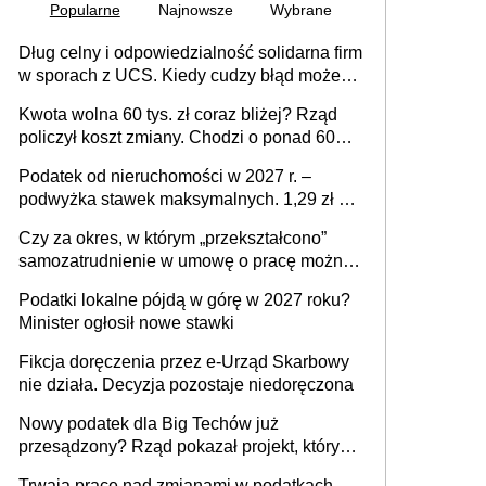
Popularne
Najnowsze
Wybrane
Dług celny i odpowiedzialność solidarna firm
w sporach z UCS. Kiedy cudzy błąd może
stać się Twoim problemem
Kwota wolna 60 tys. zł coraz bliżej? Rząd
policzył koszt zmiany. Chodzi o ponad 60
mld zł
Podatek od nieruchomości w 2027 r. –
podwyżka stawek maksymalnych. 1,29 zł za
1 m2 mieszkania, 36,49 zł za 1 m2
Czy za okres, w którym „przekształcono”
budynków i lokali związanych z
samozatrudnienie w umowę o pracę można
prowadzeniem działalności gospodarczej
wystawić faktury korygujące? Rozwiązanie
Podatki lokalne pójdą w górę w 2027 roku?
umowy cywilnoprawnej jedynym
Minister ogłosił nowe stawki
racjonalnym wyjściem
Fikcja doręczenia przez e-Urząd Skarbowy
nie działa. Decyzja pozostaje niedoręczona
Nowy podatek dla Big Techów już
przesądzony? Rząd pokazał projekt, który
może zmienić zasady gry w Polsce
Trwają prace nad zmianami w podatkach.