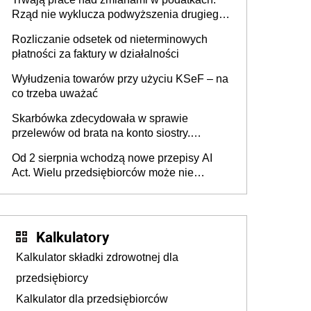
Rząd nie wyklucza podwyższenia drugiego
progu PIT
Rozliczanie odsetek od nieterminowych
płatności za faktury w działalności
Wyłudzenia towarów przy użyciu KSeF – na
co trzeba uważać
Skarbówka zdecydowała w sprawie
przelewów od brata na konto siostry.
Pieniądze z emerytury mamy wyglądały jak
Od 2 sierpnia wchodzą nowe przepisy AI
darowizna, ale podatku jednak nie będzie
Act. Wielu przedsiębiorców może nie
wiedzieć, że dotyczą także ich
Kalkulatory
Kalkulator składki zdrowotnej dla
przedsiębiorcy
Kalkulator dla przedsiębiorców