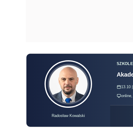
SZKOLE
Akade
13.10 |
online
Radosław Kowalski