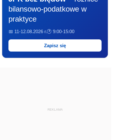
bilansowo-podatkowe w
praktyce
📅 11-12.08.2026 r.
🕐 9:00-15:00
Zapisz się
REKLAMA