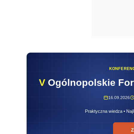
KONFEREN
V
Ogólnopolskie Fo
16.09.2026
Praktyczna wiedza • Najl
Z