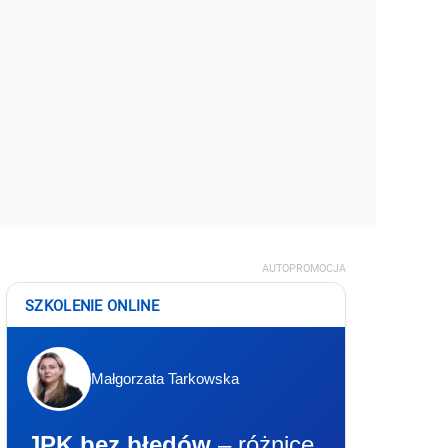
AUTOPROMOCJA
SZKOLENIE ONLINE
Małgorzata Tarkowska
JPK bez błędów
– różnice