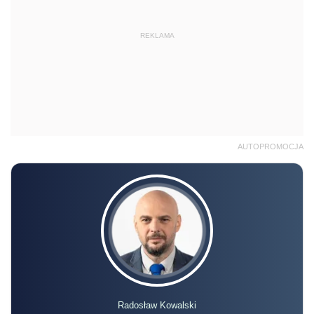
REKLAMA
AUTOPROMOCJA
Radosław Kowalski