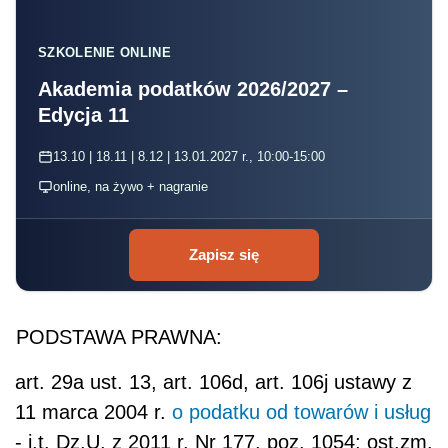
SZKOLENIE ONLINE
Akademia podatków 2026/2027 –
Edycja 11
13.10 | 18.11 | 8.12 | 13.01.2027 r., 10:00-15:00
online, na żywo + nagranie
Zapisz się
PODSTAWA PRAWNA:
art. 29a ust. 13, art. 106d, art. 106j ustawy z
11 marca 2004 r.
o podatku od towarów i usług
- j.t. Dz.U. z 2011 r. Nr 177, poz. 1054; ost.zm.