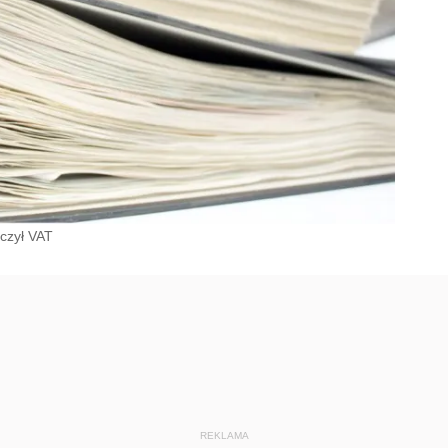
iczył VAT