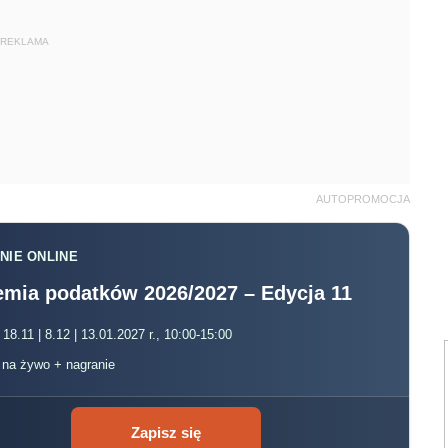
REKLAMA
AUTOPROMOCJA
NIE ONLINE
mia podatków 2026/2027 – Edycja 11
 18.11 | 8.12 | 13.01.2027 r., 10:00-15:00
, na żywo + nagranie
Zapisz się