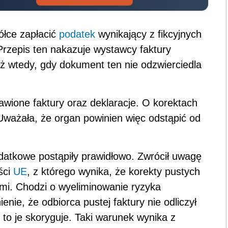
ółce zapłacić
podatek
wynikający z fikcyjnych
Przepis ten nakazuje wystawcy faktury
ż wtedy, gdy dokument ten nie odzwierciedla
wione faktury oraz deklaracje. O korektach
Uważała, że organ powinien więc odstąpić od
atkowe postąpiły prawidłowo. Zwrócił uwagę
ści
UE
, z którego wynika, że korekty pustych
mi. Chodzi o wyeliminowanie ryzyka
ie, że odbiorca pustej faktury nie odliczył
ił, to je skoryguje. Taki warunek wynika z