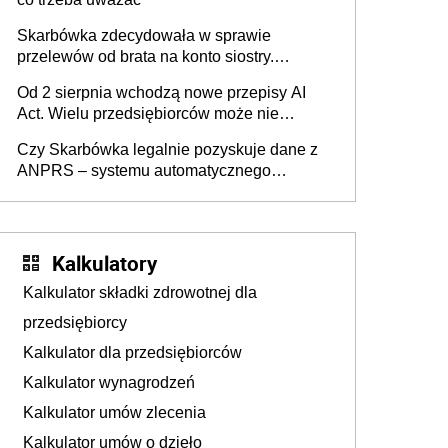
Skarbówka zdecydowała w sprawie
przelewów od brata na konto siostry.
Pieniądze z emerytury mamy wyglądały jak
Od 2 sierpnia wchodzą nowe przepisy AI
darowizna, ale podatku jednak nie będzie
Act. Wielu przedsiębiorców może nie
wiedzieć, że dotyczą także ich
Czy Skarbówka legalnie pozyskuje dane z
ANPRS – systemu automatycznego
rozpoznawania tablic rejestracyjnych
pojazdów z kamer drogowych?
Kalkulatory
Kalkulator składki zdrowotnej dla
przedsiębiorcy
Kalkulator dla przedsiębiorców
Kalkulator wynagrodzeń
Kalkulator umów zlecenia
Kalkulator umów o dzieło