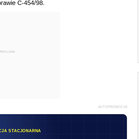
prawie C-454/98.
REKLAMA
AUTOPROMOCJA
CJA STACJONARNA