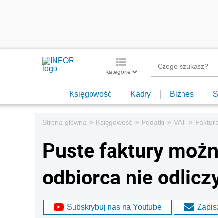
Kategorie
Księgowość
Kadry
Biznes
S
»
»
»
»
Strona główna
Księgowość
Podatki
VAT
Faktur
Puste faktury możn
odbiorca nie odlicz
Subskrybuj nas na Youtube
Zapisz