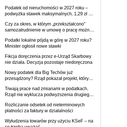
mld zł
Podatek od nieruchomości w 2027 roku –
podwyżka stawek maksymalnych. 1,29 zł za
1 m2 mieszkania, 36,49 zł za 1 m2
Czy za okres, w którym „przekształcono”
budynków i lokali związanych z
samozatrudnienie w umowę o pracę można
prowadzeniem działalności gospodarczej
wystawić faktury korygujące? Rozwiązanie
Podatki lokalne pójdą w górę w 2027 roku?
umowy cywilnoprawnej jedynym
Minister ogłosił nowe stawki
racjonalnym wyjściem
Fikcja doręczenia przez e-Urząd Skarbowy
nie działa. Decyzja pozostaje niedoręczona
Nowy podatek dla Big Techów już
przesądzony? Rząd pokazał projekt, który
może zmienić zasady gry w Polsce
Trwają prace nad zmianami w podatkach.
Rząd nie wyklucza podwyższenia drugiego
progu PIT
Rozliczanie odsetek od nieterminowych
płatności za faktury w działalności
Wyłudzenia towarów przy użyciu KSeF – na
co trzeba uważać