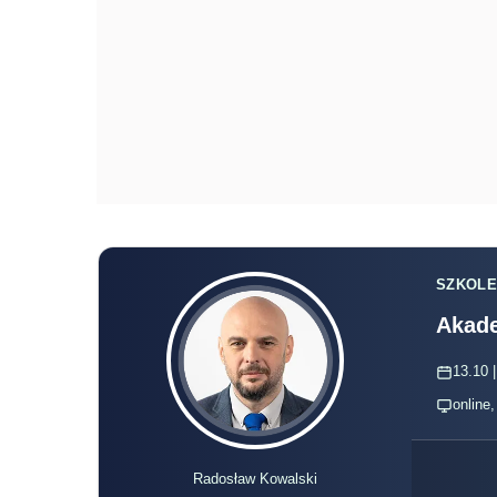
SZKOLE
Akade
13.10 |
online
Radosław Kowalski