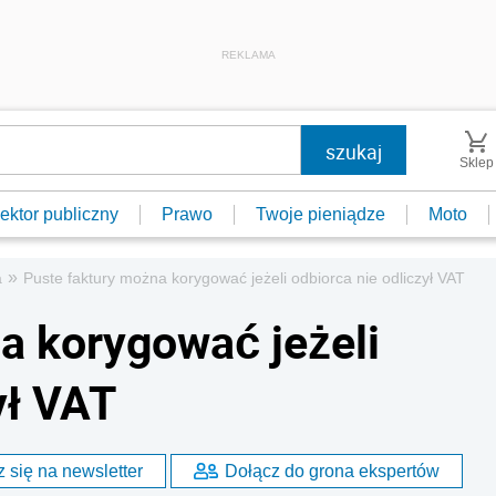
REKLAMA
Sklep
ektor publiczny
Prawo
Twoje pieniądze
Moto
»
a
Puste faktury można korygować jeżeli odbiorca nie odliczył VAT
a korygować jeżeli
ył VAT
 się na newsletter
Dołącz do grona ekspertów