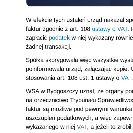
W efekcie tych ustaleń urząd nakazał sp
faktur zgodnie z art. 108
ustawy o VAT
. 
zapłacić
podatek
w niej wykazany równie
żadnej transakcji.
Spółka skorygowała więc wszystkie wysta
poinformowała urząd, załączając kopie. 
stosowania art. 108 ust. 1 ustawy o
VAT
.
WSA w Bydgoszczy uznał, że organy pod
na orzecznictwo Trybunału Sprawiedliwo
faktur są możliwe pod pewnymi warunka
uszczupleń podatkowych, a więc zapewnien
wykazanego w niej
VAT
, a jeżeli to zrob