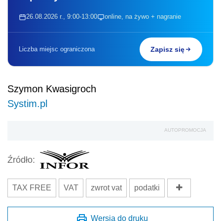
26.08.2026 r., 9:00-13:00
online, na żywo + nagranie
Liczba miejsc ograniczona
Zapisz się
Szymon Kwasigroch
Systim.pl
AUTOPROMOCJA
Źródło:
TAX FREE
VAT
zwrot vat
podatki
Wersja do druku