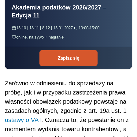
Akademia podatków 2026/2027 –
Edycja 11
13.10 | 18.11 | 8.12 | 13.01.2027 r., 10:00-15:00
online, na żywo + nagranie
Zapisz się
Zarówno w odniesieniu do sprzedaży na
próbę, jak i w przypadku zastrzeżenia prawa
własności obo­wiązek podatkowy powstaje na
zasadach ogólnych, zgodnie z art. 19a ust. 1
ustawy o VAT
. Oznacza to, że powstanie on z
momentem wydania towaru kontrahentowi, a