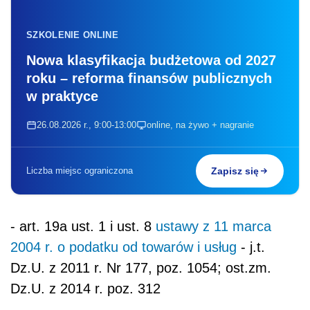
SZKOLENIE ONLINE
Nowa klasyfikacja budżetowa od 2027
roku – reforma finansów publicznych
w praktyce
26.08.2026 r., 9:00-13:00
online, na żywo + nagranie
Liczba miejsc ograniczona
Zapisz się
- art. 19a ust. 1 i ust. 8
ustawy z 11 marca
2004 r. o podatku od towarów i usług
- j.t.
Dz.U. z 2011 r. Nr 177, poz. 1054; ost.zm.
Dz.U. z 2014 r. poz. 312