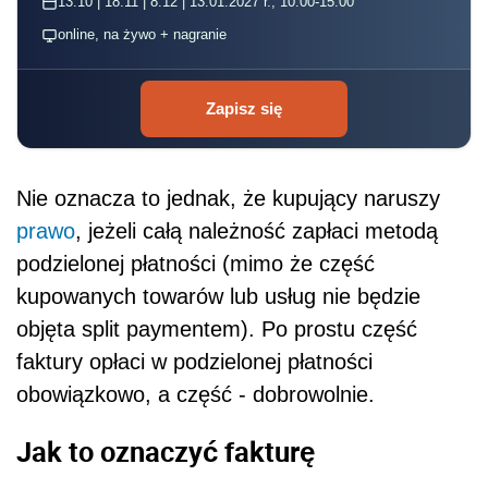
13.10 | 18.11 | 8.12 | 13.01.2027 r., 10:00-15:00
online, na żywo + nagranie
Zapisz się
Nie
oznacza to jednak, że kupujący naruszy
prawo
, jeżeli całą należność zapłaci metodą
podzielonej płatności (mimo że część
kupowanych towarów lub usług
nie
będzie
objęta
split
paymentem). Po prostu część
faktury opłaci w podzielonej płatności
obowiązkowo, a część - dobrowolnie.
Jak to oznaczyć fakturę