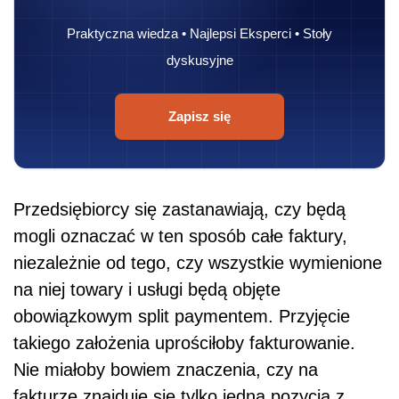
Praktyczna wiedza • Najlepsi Eksperci • Stoły
dyskusyjne
Zapisz się
Przedsiębiorcy się zastanawiają, czy będą
mogli oznaczać w ten sposób całe faktury,
niezależ
nie
od tego, czy wszystkie wymienione
na niej towary i usługi będą objęte
obowiązkowym
split
paymentem. Przyjęcie
takiego założenia uprościłoby fakturowanie.
Nie
miałoby bowiem znaczenia, czy na
fakturze znajduje się tylko jedna pozycja z