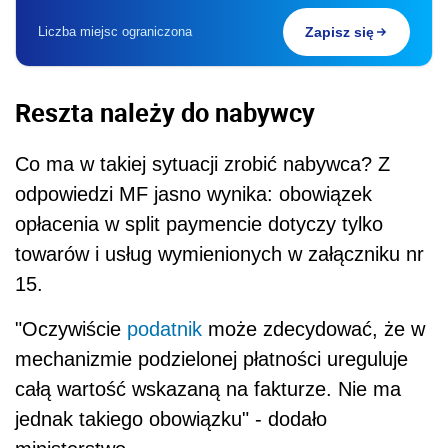
Liczba miejsc ograniczona
Zapisz się
Reszta należy do nabywcy
Co ma w takiej sytuacji zrobić nabywca? Z
odpowiedzi MF jasno wynika: obowiązek
opłacenia w
split
paymencie dotyczy tylko
towarów i usług wymienionych w załączniku nr
15.
"Oczywiście
podatnik
może
zdecydować, że w
mechanizmie podzielonej płatności ureguluje
całą wartość wskazaną na fakturze.
Nie
ma
jednak takiego obowiązku" - dodało