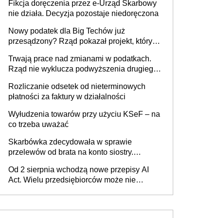
Fikcja doręczenia przez e-Urząd Skarbowy
nie działa. Decyzja pozostaje niedoręczona
Nowy podatek dla Big Techów już
przesądzony? Rząd pokazał projekt, który
może zmienić zasady gry w Polsce
Trwają prace nad zmianami w podatkach.
Rząd nie wyklucza podwyższenia drugiego
progu PIT
Rozliczanie odsetek od nieterminowych
płatności za faktury w działalności
Wyłudzenia towarów przy użyciu KSeF – na
co trzeba uważać
Skarbówka zdecydowała w sprawie
przelewów od brata na konto siostry.
Pieniądze z emerytury mamy wyglądały jak
Od 2 sierpnia wchodzą nowe przepisy AI
darowizna, ale podatku jednak nie będzie
Act. Wielu przedsiębiorców może nie
wiedzieć, że dotyczą także ich