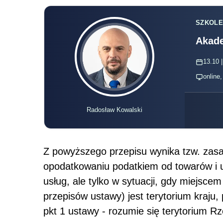
SZKOLE
Akade
13.10 |
online
Radosław Kowalski
Z powyższego przepisu wynika tzw. zasad
opodatkowaniu podatkiem od towarów i u
usług, ale tylko w sytuacji, gdy miejscem
przepisów ustawy) jest terytorium kraju, p
pkt 1 ustawy - rozumie się terytorium Rz