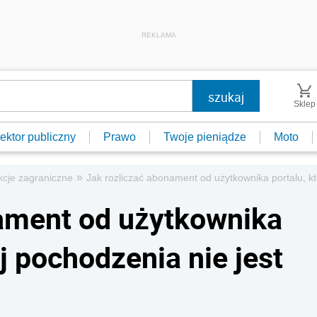
REKLAMA
Sklep
ektor publiczny
Prawo
Twoje pieniądze
Moto
»
kcje zagraniczne
Jak rozliczać abonament od użytkownika portalu, kt
ament od użytkownika
aj pochodzenia nie jest