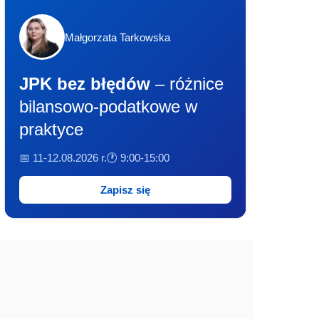
Małgorzata Tarkowska
JPK bez błędów
– różnice
bilansowo-podatkowe w
praktyce
📅 11-12.08.2026 r.
🕐 9:00-15:00
Zapisz się