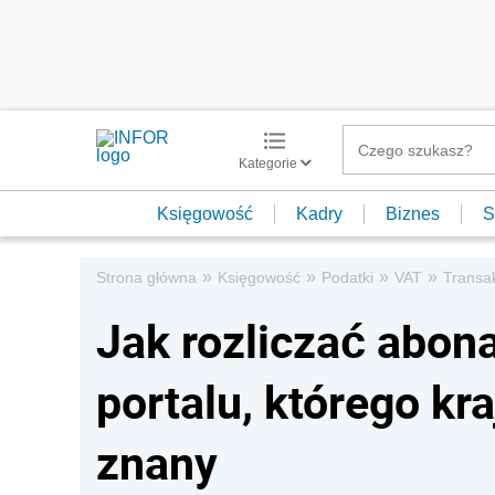
Kategorie
Księgowość
Kadry
Biznes
S
»
»
»
»
Strona główna
Księgowość
Podatki
VAT
Transa
Jak rozliczać abon
portalu, którego kr
znany