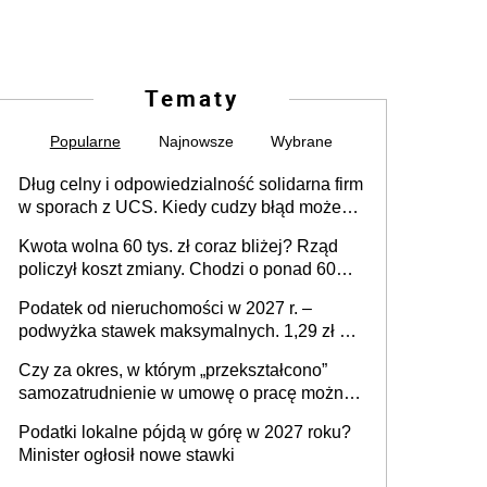
Tematy
Popularne
Najnowsze
Wybrane
Dług celny i odpowiedzialność solidarna firm
w sporach z UCS. Kiedy cudzy błąd może
stać się Twoim problemem
Kwota wolna 60 tys. zł coraz bliżej? Rząd
policzył koszt zmiany. Chodzi o ponad 60
mld zł
Podatek od nieruchomości w 2027 r. –
podwyżka stawek maksymalnych. 1,29 zł za
1 m2 mieszkania, 36,49 zł za 1 m2
Czy za okres, w którym „przekształcono”
budynków i lokali związanych z
samozatrudnienie w umowę o pracę można
prowadzeniem działalności gospodarczej
wystawić faktury korygujące? Rozwiązanie
Podatki lokalne pójdą w górę w 2027 roku?
umowy cywilnoprawnej jedynym
Minister ogłosił nowe stawki
racjonalnym wyjściem