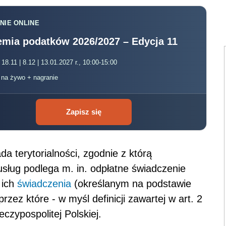
NIE ONLINE
mia podatków 2026/2027 – Edycja 11
 18.11 | 8.12 | 13.01.2027 r., 10:00-15:00
, na żywo + nagranie
Zapisz się
a terytorialności, zgodnie z którą
sług podlega m. in. odpłatne świadczenie
 ich
świadczenia
(określanym na podstawie
rzez które - w myśl definicji zawartej w art. 2
eczypospolitej Polskiej.