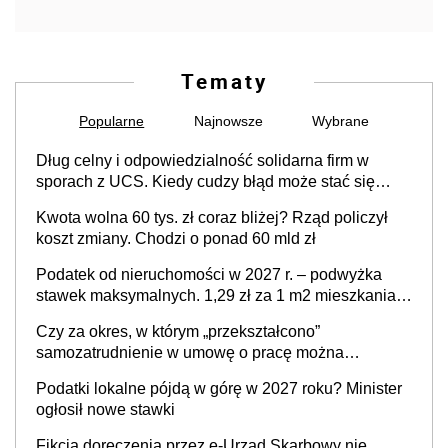
Tematy
Popularne
Najnowsze
Wybrane
Dług celny i odpowiedzialność solidarna firm w
sporach z UCS. Kiedy cudzy błąd może stać się
Twoim problemem
Kwota wolna 60 tys. zł coraz bliżej? Rząd policzył
koszt zmiany. Chodzi o ponad 60 mld zł
Podatek od nieruchomości w 2027 r. – podwyżka
stawek maksymalnych. 1,29 zł za 1 m2 mieszkania,
36,49 zł za 1 m2 budynków i lokali związanych z
Czy za okres, w którym „przekształcono”
prowadzeniem działalności gospodarczej
samozatrudnienie w umowę o pracę można
wystawić faktury korygujące? Rozwiązanie umowy
Podatki lokalne pójdą w górę w 2027 roku? Minister
cywilnoprawnej jedynym racjonalnym wyjściem
ogłosił nowe stawki
Fikcja doręczenia przez e-Urząd Skarbowy nie